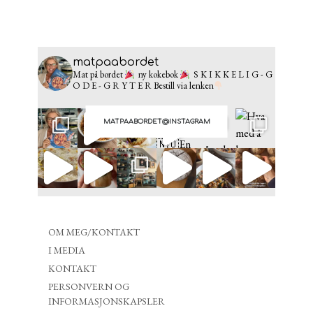
matpaabordet
Mat på bordet
ny kokebok
S K I K K E L I G - G
O D E - G R Y T E R
Bestill via lenken
MATPAABORDET@INSTAGRAM
OM MEG/KONTAKT
I MEDIA
KONTAKT
PERSONVERN OG
INFORMASJONSKAPSLER