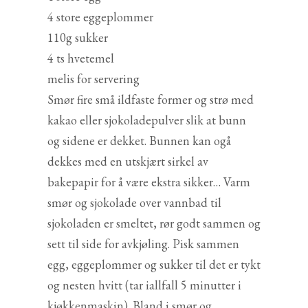
4 store eggeplommer
110g sukker
4 ts hvetemel
melis for servering
Smør fire små ildfaste former og strø med
kakao eller sjokoladepulver slik at bunn
og sidene er dekket. Bunnen kan ogå
dekkes med en utskjært sirkel av
bakepapir for å være ekstra sikker… Varm
smør og sjokolade over vannbad til
sjokoladen er smeltet, rør godt sammen og
sett til side for avkjøling. Pisk sammen
egg, eggeplommer og sukker til det er tykt
og nesten hvitt (tar iallfall 5 minutter i
kjøkkenmaskin). Bland i smør og