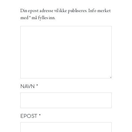
Din epost adresse vil ikke publiseres. Info merket
med * må fylles inn.
NAVN
*
EPOST
*