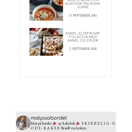
MINESTRONE – EN
KLASSISK ITALIENSK
SUPPE
15. NOVEMBER 2016
ENKEL, ELTEFRI SØT
FOCACCIA MED
KANEL OG EPLER!
2. SEPTEMBER 2020
matpaabordet
Mat på bordet
ny kokebok
S K I K K E L I G - G
O D E - K A K E R
Bestill via lenken