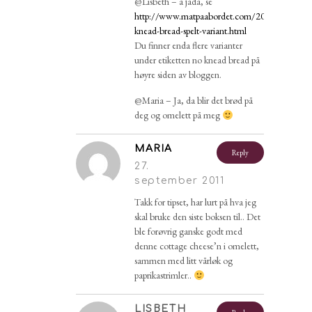
@Lisbeth – å jada, se
http://www.matpaabordet.com/2011/01/no-
knead-bread-spelt-variant.html
Du finner enda flere varianter
under etiketten no knead bread på
høyre siden av bloggen.
@Maria – Ja, da blir det brød på
deg og omelett på meg
MARIA
Reply
27.
september 2011
Takk for tipset, har lurt på hva jeg
skal bruke den siste boksen til.. Det
ble forøvrig ganske godt med
denne cottage cheese’n i omelett,
sammen med litt vårløk og
paprikastrimler..
LISBETH