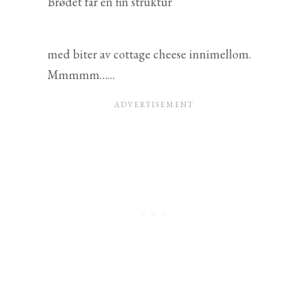
Brødet får en fin struktur
med biter av cottage cheese innimellom.
Mmmmm……