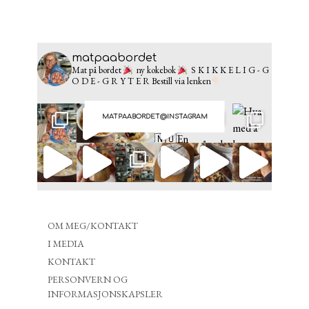
matpaabordet
Mat på bordet
ny kokebok
S K I K K E L I G - G
O D E - G R Y T E R
Bestill via lenken
MATPAABORDET@INSTAGRAM
OM MEG/KONTAKT
I MEDIA
KONTAKT
PERSONVERN OG
INFORMASJONSKAPSLER