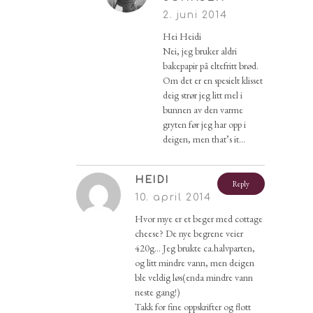
2. juni 2014
Hei Heidi
Nei, jeg bruker aldri
bakepapir på eltefritt brød.
Om det er en spesielt klisset
deig strør jeg litt mel i
bunnen av den varme
gryten før jeg har opp i
deigen, men that’s it…
HEIDI
Reply
10. april 2014
Hvor mye er et beger med cottage
cheese? De nye begrene veier
420g… Jeg brukte ca.halvparten,
og litt mindre vann, men deigen
ble veldig løs(enda mindre vann
neste gang!)
Takk for fine oppskrifter og flott