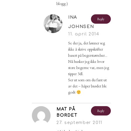
blogg:)
INA
Reply
JOHNSEN
11. april 2014
Se der ja, det lønner seg
ikke å skrive oppskrifter
basert på begerstørrelser…
Nå husker jeg ikke hvor
store begerne var, men jeg
tipper 3dl.
Ser ut som om du fant ut
av det – håper brødet ble
godt
MAT PÅ
Reply
BORDET
27. september 2011