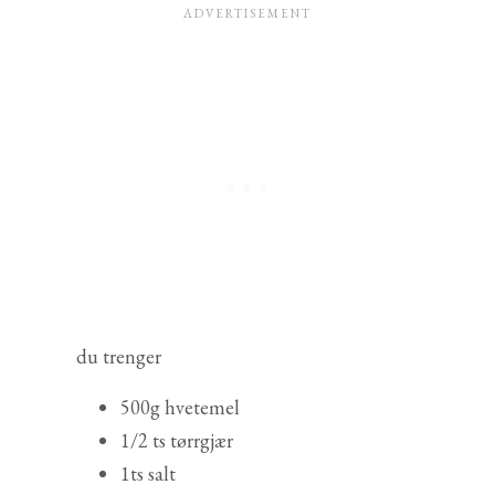
du trenger
500g hvetemel
1/2 ts tørrgjær
1ts salt