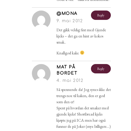
@MONA
Reply
9. mai 2012
Det gikk veldig fint med Gjende
kjeks – det ga en hint av kokos
smak..
Knallgod kake
MAT PÅ
Reply
BORDET
4. mai 2012
Så spennende da! Jeg synes ikke det
trengs noe til kaken, den er god
som den er!
Spent på hvordan det smaker med
gjende kjeks! Shortbread kjeks
kjøpte jeg på ICA men har også
funner de på Joker (mye billigere…)