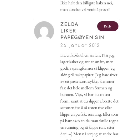
Ikke helt den billigste kaken nei,
men absolut vel verdt å prøve!!
ZELDA
Reply
LIKER
PAPEGØYEN SIN
26. januar 2012
Fra en kokk til en annen; Når jeg
lager kaker og annet smått, men
godt, i springformer så klipper jeg
aldrig til bakepapiret. Jeg bare river
av ett passe stort stykke, klemmer
fast det hele mellom formen og
bunnen. Vips, så har du en tett
form, samt at du slipper å brette det
sammen for å så enten rive eller
klippe en perfekt running. Eller som
på barneskolen da man skulle tegne
en running og så klippe runt etter
den! =) Men nå ser jeg at andre har