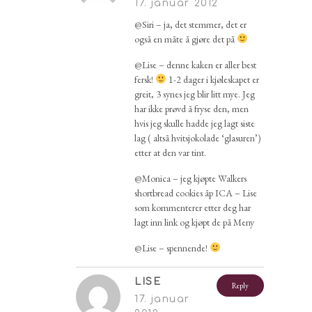
17. januar 2012
@Siri – ja, det stemmer, det er
også en måte å gjøre det på
@Lise – denne kaken er aller best
fersk!
1-2 dager i kjøleskapet er
greit, 3 synes jeg blir litt mye. Jeg
har ikke prøvd å fryse den, men
hvis jeg skulle hadde jeg lagt siste
lag ( altså hvitsjokolade ‘glasuren’)
etter at den var tint.
@Monica – jeg kjøpte Walkers
shortbread cookies åp ICA – Lise
som kommenterer etter deg har
lagt inn link og kjøpt de på Meny
@Lise – spennende!
LISE
Reply
17. januar