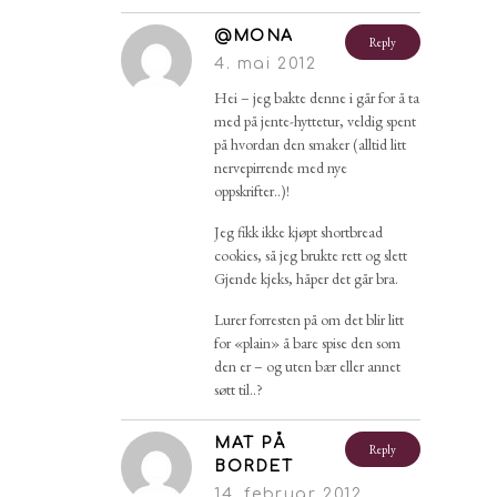
@MONA
Reply
4. mai 2012
Hei – jeg bakte denne i går for å ta
med på jente-hyttetur, veldig spent
på hvordan den smaker (alltid litt
nervepirrende med nye
oppskrifter..)!
Jeg fikk ikke kjøpt shortbread
cookies, så jeg brukte rett og slett
Gjende kjeks, håper det går bra.
Lurer forresten på om det blir litt
for «plain» å bare spise den som
den er – og uten bær eller annet
søtt til..?
MAT PÅ
Reply
BORDET
14. februar 2012