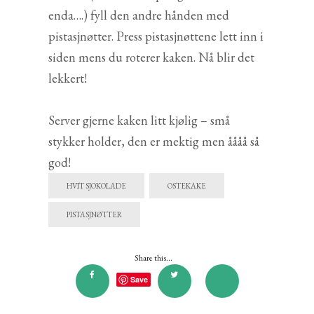
enda….) fyll den andre hånden med
pistasjnøtter. Press pistasjnøttene lett inn i
siden mens du roterer kaken. Nå blir det
lekkert!
Server gjerne kaken litt kjølig – små
stykker holder, den er mektig men åååå så
god!
HVIT SJOKOLADE
OSTEKAKE
PISTASJNØTTER
Share this...
Save