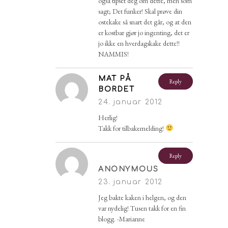
også tipset deg om dette, men som
sagt; Det funker! Skal prøve din
ostekake så snart det går, og at den
er kostbar gjør jo ingenting, det er
jo ikke en hverdagskake dette!!
NAMMIS!
MAT PÅ
Reply
BORDET
24. januar 2012
Herlig!
Takk for tilbakemelding!
Reply
ANONYMOUS
23. januar 2012
Jeg bakte kaken i helgen, og den
var nydelig! Tusen takk for en fin
blogg. -Marianne