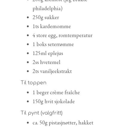
philadelphia)
250g sukker
1ts kardemomme
4 store egg, romtemperatur
1 boks seterrømme
125ml eplejus
2ss hvetemel
2ts vaniljeekstrakt
Til toppen
1 beger crème fraîche
150g hvit sjokolade
Til pynt (valgfritt)
ca. 50g pistasjnøtter, hakket