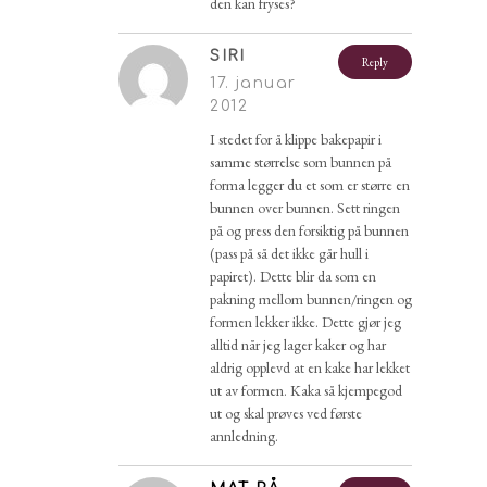
den kan fryses?
SIRI
Reply
17. januar
2012
I stedet for å klippe bakepapir i
samme størrelse som bunnen på
forma legger du et som er større en
bunnen over bunnen. Sett ringen
på og press den forsiktig på bunnen
(pass på så det ikke går hull i
papiret). Dette blir da som en
pakning mellom bunnen/ringen og
formen lekker ikke. Dette gjør jeg
alltid når jeg lager kaker og har
aldrig opplevd at en kake har lekket
ut av formen. Kaka så kjempegod
ut og skal prøves ved første
annledning.