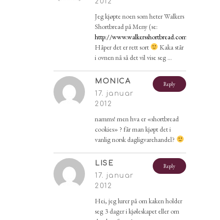
2012
Jeg kjøpte noen som heter Walkers
Shortbread på Meny (se:
http://www.walkersshortbread.com/
.
Håper det er rett sort
Kaka står
i ovnen nå så det vil vise seg …
MONICA
Reply
17. januar
2012
namms! men hva er «shortbread
cookies» ? får man kjøpt det i
vanlig norsk dagligvarehandel?
LISE
Reply
17. januar
2012
Hei, jeg lurer på om kaken holder
seg 3 dager i kjøleskapet eller om