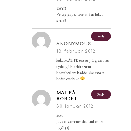
YAY!!!
Veldig gøy å høre at den fallt i
smak!!
Reply
ANONYMOUS
13. februar 2012
kaka MÅTTE testes:-) Og den var
nydelig!! Foreldre samt
besteforeldre hadde ikke smakt
bedre ostekake
MAT PÅ
Reply
BORDET
30. januar 2012
Hei!
Ja, det stemmer det funker det
også! ;))