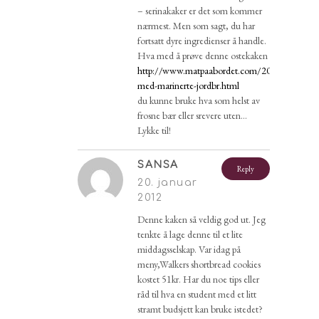
– serinakaker er det som kommer
nærmest. Men som sagt, du har
fortsatt dyre ingredienser å handle.
Hva med å prøve denne ostekaken
http://www.matpaabordet.com/2011/08/ostek
med-marinerte-jordbr.html
du kunne bruke hva som helst av
frosne bær eller srevere uten…
Lykke til!
SANSA
Reply
20. januar
2012
Denne kaken så veldig god ut. Jeg
tenkte å lage denne til et lite
middagsselskap. Var idag på
meny,Walkers shortbread cookies
kostet 51kr. Har du noe tips eller
råd til hva en student med et litt
stramt budsjett kan bruke istedet?