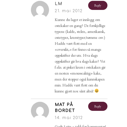
LM
Reply
21. mai 2012
Kunne du laget et innlegg om
ostekaker en gang? De forskjellige
typene (kalde, stekte, amerikansk,
ostetyper, kremtyper/rømme osv.)
Hadde vært flott med en
«oversikt,» for finnes så mange
oppskrifter der ute. Hva slags
oppskrifter gir hva slags kaker? Vet
f.eks. at pisket krem i ostekaken gir
en nesten «mousseaktig» kake,
men der stopper også kunnskapen
min. Hadde vært flott om du
kunne gjort noe sånt altså!
MAT PÅ
Reply
BORDET
14. mai 2012
Godt å vite – takk for kommentar!