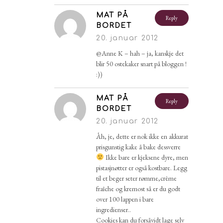
MAT PÅ
Reply
BORDET
20. januar 2012
@Anne K – hah – ja, kanskje det
blir 50 ostekaker snart på bloggen !
:))
MAT PÅ
Reply
BORDET
20. januar 2012
Åh, je, dette er nok ikke en akkurat
prisgunstig kake å bake dessverre
Ikke bare er kjeksene dyre, men
pistasjnøtter er også kostbare. Legg
til et beger seter rømme,crème
fraîche og kremost så er du godt
over 100 lappen i bare
ingredienser..
Cookies kan du forsåvidt lage selv