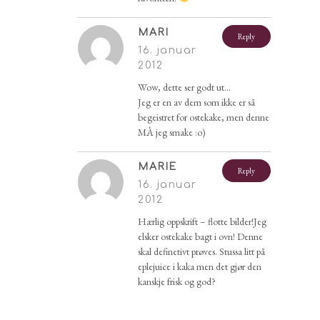
MARI
Reply
16. januar
2012
Wow, dette ser godt ut…
Jeg er en av dem som ikke er så
begeistret for ostekake, men denne
MÅ jeg smake :o)
MARIE
Reply
16. januar
2012
Hærlig oppskrift – flotte bilder!Jeg
elsker ostekake bagt i ovn! Denne
skal definetivt prøves. Stussa litt på
eplejuice i kaka men det gjør den
kanskje frisk og god?