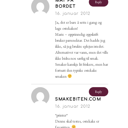
MAT PÅ
Reply
BORDET
16. januar 2012
Ja, det er bare å sette i gang og
lage ostekaken!
Marie – opprinnelig oppskrift
bruker pærenektar. Det hadde jeg
ikke, så jeg brukte eplejus istedet.
Alternativet var vann, men det ville
ikke bidra noe særlig til smak.
Smaker kanskje lit friskere, men har
fortsatt den typiske ostekake
smaken
Reply
SMAKEBITEN.COM
16. januar 2012
*printer*
Denne skal testes, ostekake er
favoritten.