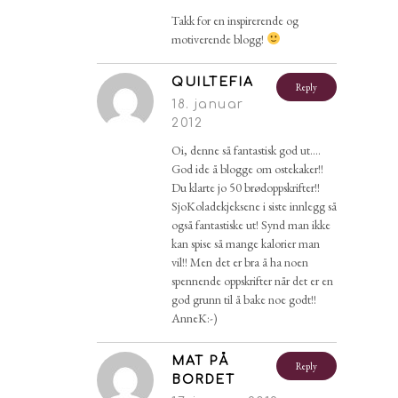
Takk for en inspirerende og
motiverende blogg!
QUILTEFIA
Reply
18. januar
2012
Oi, denne så fantastisk god ut….
God ide å blogge om ostekaker!!
Du klarte jo 50 brødoppskrifter!!
SjoKoladekjeksene i siste innlegg så
også fantastiske ut! Synd man ikke
kan spise så mange kalorier man
vil!! Men det er bra å ha noen
spennende oppskrifter når det er en
god grunn til å bake noe godt!!
AnneK:-)
MAT PÅ
Reply
BORDET