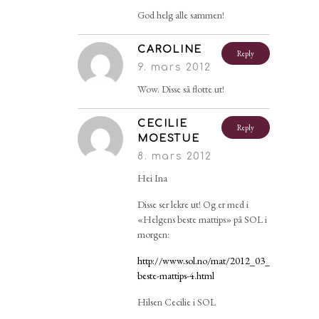
God helg alle sammen!
CAROLINE
Reply
9. mars 2012
Wow. Disse så flotte ut!
CECILIE
Reply
MOESTUE
8. mars 2012
Hei Ina
Disse ser lekre ut! Og er med i
«Helgens beste mattips» på SOL i
morgen:
http://www.sol.no/mat/2012_03_08_4332_hel
beste-mattips-4.html
Hilsen Cecilie i SOL