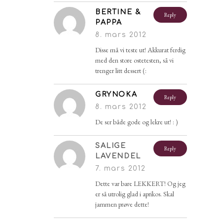
BERTINE &
Reply
PAPPA
8. mars 2012
Disse må vi teste ut! Akkurat ferdig
med den store ostetesten, så vi
trenger litt dessert (:
GRYNOKA
Reply
8. mars 2012
De ser både gode og lekre ut! : )
SALIGE
Reply
LAVENDEL
7. mars 2012
Dette var bare LEKKERT! Og jeg
er så utrolig glad i aprikos. Skal
jammen prøve dette!