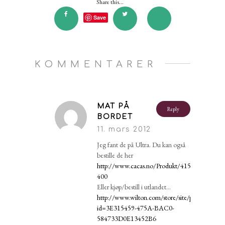
Share this...
Save
KOMMENTARER
MAT PÅ
Reply
BORDET
11. mars 2012
Jeg fant de på Ultra. Du kan også
bestille de her
http://www.cacas.no/Produkt/415-
400
Eller kjøp/bestill i utlandet…
http://www.wilton.com/store/site/product.cfm?
id=3E315459-475A-BAC0-
584733D0E13452B6