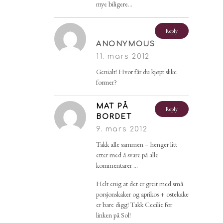
mye biligere…
Reply
ANONYMOUS
11. mars 2012
Genialt! Hvor får du kjøpt slike
former?
MAT PÅ
Reply
BORDET
9. mars 2012
Takk alle sammen – henger litt
etter med å svare på alle
kommentarer …
Helt enig at det er greit med små
porsjonskaker og aprikos + ostekake
er bare digg! Takk Cecilie for
linken på Sol!