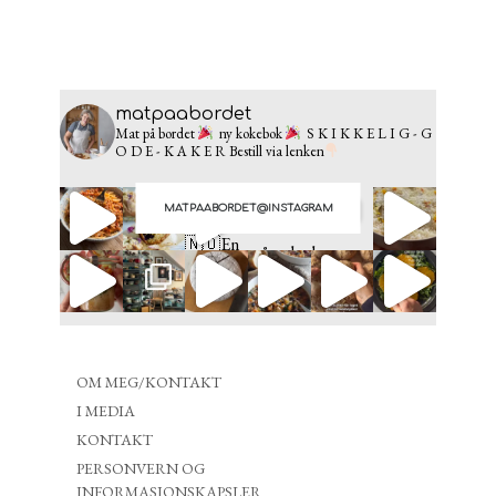
matpaabordet
Mat på bordet
ny kokebok
S K I K K E L I G - G
O D E - K A K E R
Bestill via lenken
MATPAABORDET@INSTAGRAM
OM MEG/KONTAKT
I MEDIA
KONTAKT
PERSONVERN OG
INFORMASJONSKAPSLER