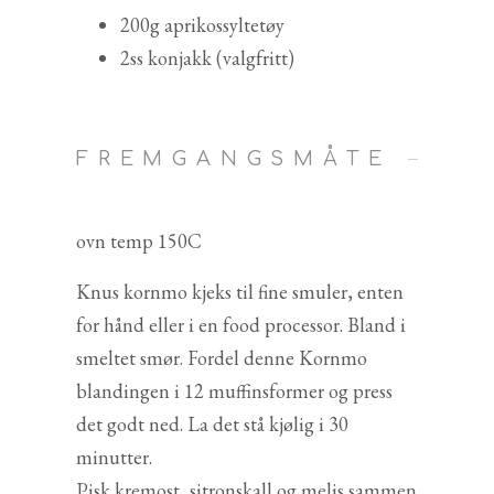
200g aprikossyltetøy
2ss konjakk (valgfritt)
FREMGANGSMÅTE
ovn temp 150C
Knus kornmo kjeks til fine smuler, enten
for hånd eller i en food processor. Bland i
smeltet smør. Fordel denne Kornmo
blandingen i 12 muffinsformer og press
det godt ned. La det stå kjølig i 30
minutter.
Pisk kremost, sitronskall og melis sammen