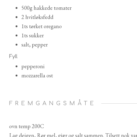
500g hakkede tomater
2 hvitløksfedd
1ts tørket oregano
1ts sukker
salt, pepper
Fyll
pepperoni
mozzarella ost
FREMGANGSMÅTE
ovn temp 200C
Lag deigen, Rør mel, gjær og salt sammen. Tilsett nok van