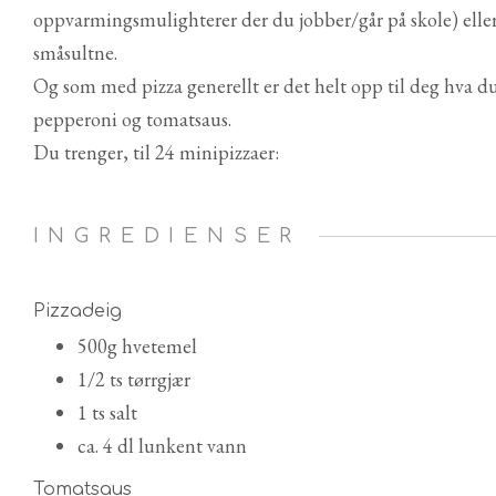
oppvarmingsmulighterer der du jobber/går på skole) elle
småsultne.
Og som med pizza generellt er det helt opp til deg hva du 
pepperoni og tomatsaus.
Du trenger, til 24 minipizzaer:
INGREDIENSER
Pizzadeig
500g hvetemel
1/2 ts tørrgjær
1 ts salt
ca. 4 dl lunkent vann
Tomatsaus