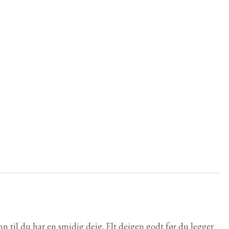
n til du har en smidig deig. Elt deigen godt før du legger