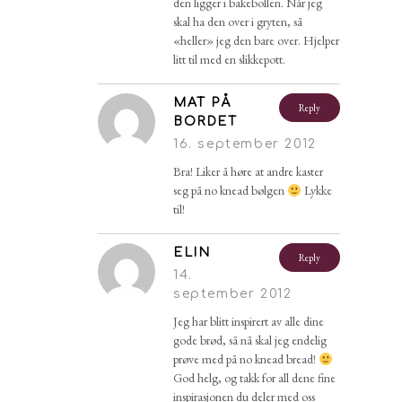
den ligger i bakebollen. Når jeg
skal ha den over i gryten, så
«heller» jeg den bare over. Hjelper
litt til med en slikkepott.
MAT PÅ
Reply
BORDET
16. september 2012
Bra! Liker å høre at andre kaster
seg på no knead bølgen
Lykke
til!
ELIN
Reply
14.
september 2012
Jeg har blitt inspirert av alle dine
gode brød, så nå skal jeg endelig
prøve med på no knead bread!
God helg, og takk for all dene fine
inspirasjonen du deler med oss