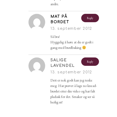
andre.
MAT PÅ
Reply
BORDET
13. september 2012
Så bra!
Hyggelig å høre at du er godt i
gang med brødbaking
SALIGE
Reply
LAVENDEL
13. september 2012
Dett er nok godt kan jeg tenke
meg. Har prøvet å lage no knead-
brødet etter din video og har falt
pladask for det. Smaker og ser så
herlig ut!