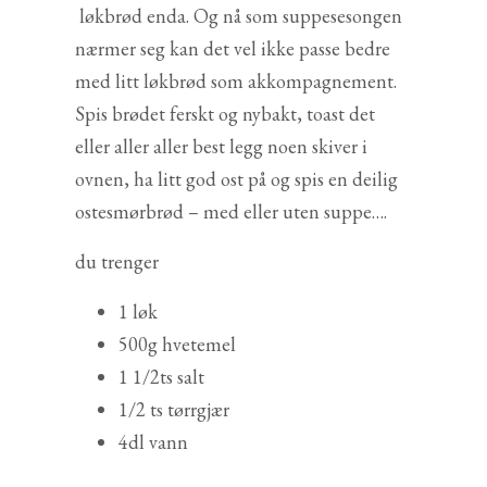
løkbrød enda. Og nå som suppesesongen
nærmer seg kan det vel ikke passe bedre
med litt løkbrød som akkompagnement.
Spis brødet ferskt og nybakt, toast det
eller aller aller best legg noen skiver i
ovnen, ha litt god ost på og spis en deilig
ostesmørbrød – med eller uten suppe….
du trenger
1 løk
500g hvetemel
1 1/2ts salt
1/2 ts tørrgjær
4dl vann