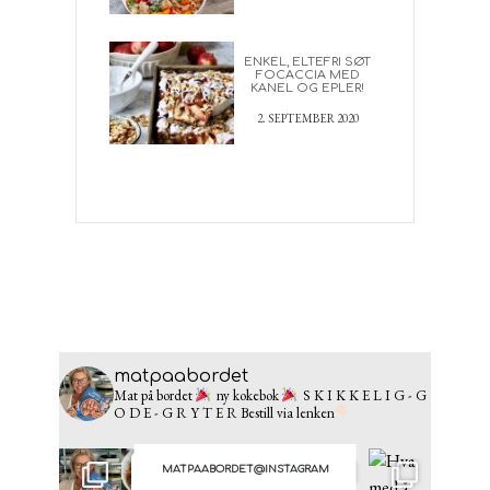
ENKEL, ELTEFRI SØT
FOCACCIA MED
KANEL OG EPLER!
2. SEPTEMBER 2020
matpaabordet
Mat på bordet
ny kokebok
S K I K K E L I G - G
O D E - G R Y T E R
Bestill via lenken
MATPAABORDET@INSTAGRAM