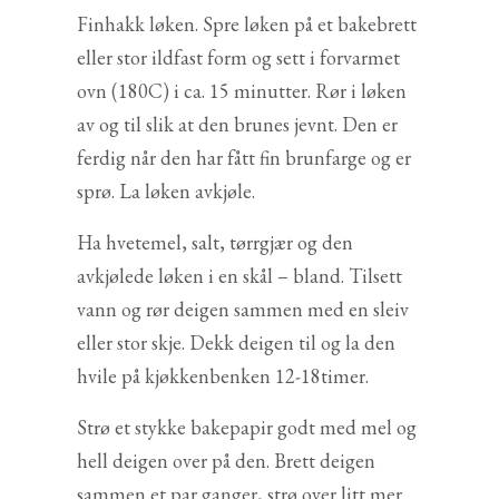
Finhakk løken. Spre løken på et bakebrett
eller stor ildfast form og sett i forvarmet
ovn (180C) i ca. 15 minutter. Rør i løken
av og til slik at den brunes jevnt. Den er
ferdig når den har fått fin brunfarge og er
sprø. La løken avkjøle.
Ha hvetemel, salt, tørrgjær og den
avkjølede løken i en skål – bland. Tilsett
vann og rør deigen sammen med en sleiv
eller stor skje. Dekk deigen til og la den
hvile på kjøkkenbenken 12-18timer.
Strø et stykke bakepapir godt med mel og
hell deigen over på den. Brett deigen
sammen et par ganger, strø over litt mer