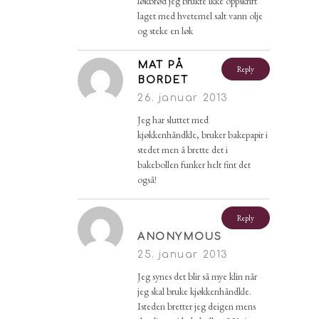
løkbrød jeg brukte ikke oppskrift
laget med hvetemel salt vann olje
og steke en løk
MAT PÅ
Reply
BORDET
26. januar 2013
Jeg har sluttet med
kjøkkenhåndkle, bruker bakepapir i
stedet men å brette det i
bakebollen funker helt fint det
også!
Reply
ANONYMOUS
25. januar 2013
Jeg synes det blir så mye klin når
jeg skal bruke kjøkkenhåndkle.
Isteden bretter jeg deigen mens