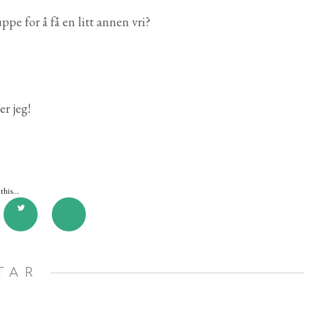
ppe for å få en litt annen vri?
r jeg!
this...
TAR