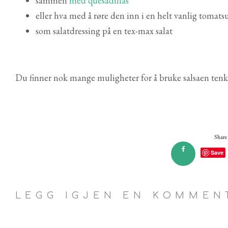
sammen
med quesadillas
eller hva med å røre den inn i en helt vanlig tomatsu
som salatdressing på en tex-max salat
Du finner nok mange muligheter for å bruke salsaen tenke
Share 
Save
LEGG IGJEN EN KOMMEN