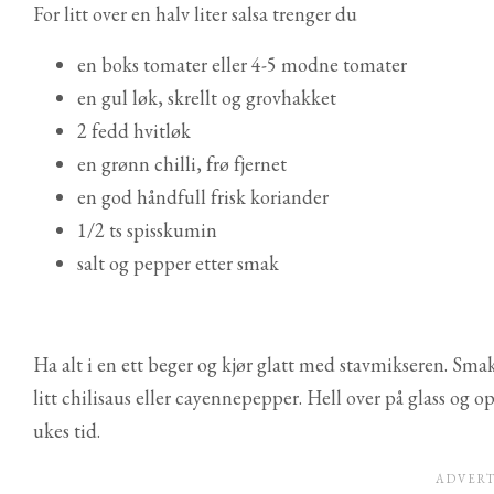
For litt over en halv liter salsa trenger du
en boks tomater eller 4-5 modne tomater
en gul løk, skrellt og grovhakket
2 fedd hvitløk
en grønn chilli, frø fjernet
en god håndfull frisk koriander
1/2 ts spisskumin
salt og pepper etter smak
Ha alt i en ett beger og kjør glatt med stavmikseren. Smak
litt chilisaus eller cayennepepper. Hell over på glass og o
ukes tid.