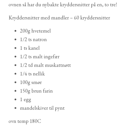
ovnen så har du nybakte kryddersnitter på en, to tre!
Kryddersnitter med mandler – 60 kryddersnitter
200g hvetemel
1/2 ts natron
1 ts kanel
1/2 ts malt ingefær
1/2 td malt muskattnøtt
1/4 ts nellik
100g smør
150g brun farin
1 egg
mandelskiver til pynt
ovn temp 180C