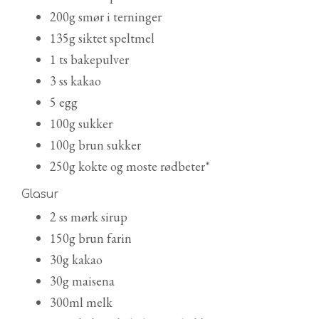
200g smør i terninger
135g siktet speltmel
1 ts bakepulver
3 ss kakao
5 egg
100g sukker
100g brun sukker
250g kokte og moste rødbeter*
Glasur
2 ss mørk sirup
150g brun farin
30g kakao
30g maisena
300ml melk