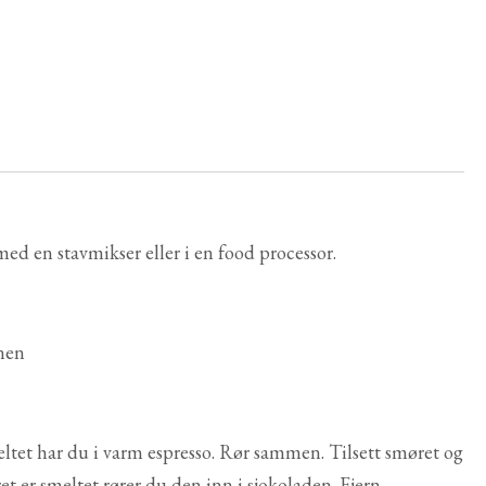
 med en stavmikser eller i en food processor.
nen
ltet har du i varm espresso. Rør sammen. Tilsett smøret og
et er smeltet rører du den inn i sjokoladen. Fjern