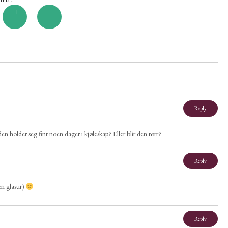
this...
Reply
n holder seg fint noen dager i kjøleskap? Eller blir den tørr?
Reply
en glasur)
Reply