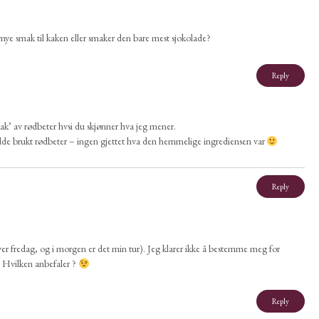
mye smak til kaken eller smaker den bare mest sjokolade?
Reply
’ av rødbeter hvsi du skjønner hva jeg mener.
hadde brukt rødbeter – ingen gjettet hva den hemmelige ingrediensen var
Reply
er fredag, og i morgen er det min tur). Jeg klarer ikke å bestemme meg for
Hvilken anbefaler ?
Reply