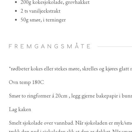
200g kokesjokolade, grovhakket
2 ts vaniljeekstrakt
50g smør, i terninger
FREMGANGSMÅTE
*rødbeter kokes eller stekes møre, skrelles og kjøres glatt
Ovn temp 180C
Smør to ringformer á 20cm , legg gjerne bakepapir i bun
Lag kaken
Smelt sjokolade over vannbad. Når sjokoladen er myk/sme
trykk den ned i sjokoladen slik at den er dekket. Når smør