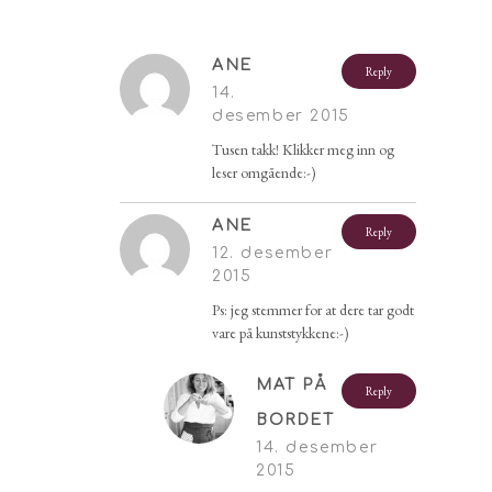
ANE
Reply
14.
desember 2015
Tusen takk! Klikker meg inn og
leser omgående:-)
ANE
Reply
12. desember
2015
Ps: jeg stemmer for at dere tar godt
vare på kunststykkene:-)
MAT PÅ
Reply
BORDET
14. desember
2015