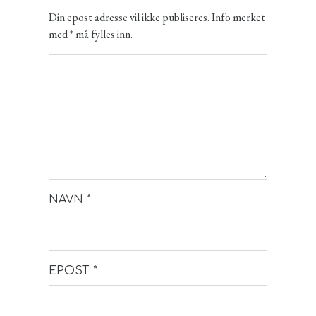
Din epost adresse vil ikke publiseres. Info merket
med * må fylles inn.
NAVN
*
EPOST
*