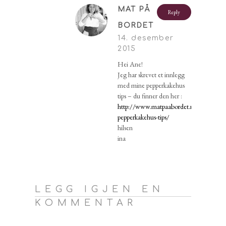
MAT PÅ
Reply
BORDET
14. desember
2015
Hei Ane!
Jeg har skrevet et innlegg
med mine pepperkakehus
tips – du finner den her :
http://www.matpaabordet.no/2011/12
pepperkakehus-tips/
hilsen
ina
LEGG IGJEN EN
KOMMENTAR