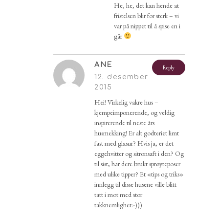
He, he, det kan hende at
fristelsen blir for sterk – vi
var på nippet til å spise en i
går
ANE
Reply
12. desember
2015
Hei! Virkelig vakre hus –
kjempeimponerende, og veldig
inspirerende til neste års
husmekking! Er alt godteriet limt
fast med glasur? Hvis ja, er det
eggehvitter og sitronsaft i den? Og
til sist, har dere brukt sprøyteposer
med ulike tipper? Et «tips og triks»
innlegg til disse husene ville blitt
tatt i mot med stor
takknemlighet:-)))