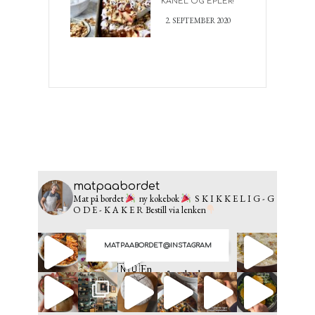
KANEL OG EPLER!
2. SEPTEMBER 2020
matpaabordet
Mat på bordet
ny kokebok
S K I K K E L I G - G
O D E - K A K E R
Bestill via lenken
MATPAABORDET@INSTAGRAM