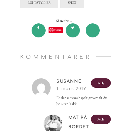
RUNDSTYKKER
SPELT
Share this...
Save
KOMMENTARER
SUSANNE
Reply
1. mars 2019
Er det sammalt spelt grovmalt du
bruker? Takk
MAT PÅ
Reply
BORDET