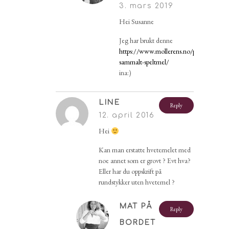
3. mars 2019
Hei Susanne
Jeg har brukt denne
https://www.mollerens.no/produkt/moll
sammalt-speltmel/
ina:)
LINE
Reply
12. april 2016
Hei
Kan man erstatte hvetemelet med
noe annet som er grovt ? Evt hva?
Eller har du oppskrift på
rundstykker uten hvetemel ?
MAT PÅ
Reply
BORDET