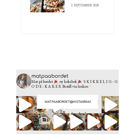
2. SEPTEMBER 2020
matpaabordet
Mat på bordet
ny kokebok
S K I K K E L I G - G
O D E - K A K E R
Bestill via lenken
MATPAABORDET@INSTAGRAM