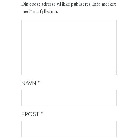
Din epost adresse vil ikke publiseres. Info merket
med * må fylles inn.
NAVN
*
EPOST
*