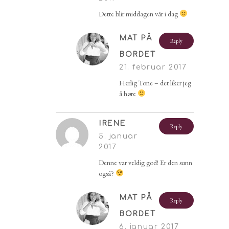
Dette blir middagen vår i dag
MAT PÅ
Reply
BORDET
21. februar 2017
Herlig Tone – det liker jeg
å høre
IRENE
Reply
5. januar
2017
Denne var veldig god! Er den sunn
også?
MAT PÅ
Reply
BORDET
6. januar 2017