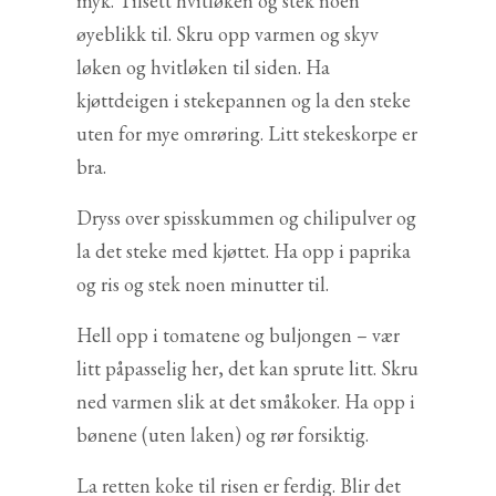
myk. Tilsett hvitløken og stek noen
øyeblikk til. Skru opp varmen og skyv
løken og hvitløken til siden. Ha
kjøttdeigen i stekepannen og la den steke
uten for mye omrøring. Litt stekeskorpe er
bra.
Dryss over spisskummen og chilipulver og
la det steke med kjøttet. Ha opp i paprika
og ris og stek noen minutter til.
Hell opp i tomatene og buljongen – vær
litt påpasselig her, det kan sprute litt. Skru
ned varmen slik at det småkoker. Ha opp i
bønene (uten laken) og rør forsiktig.
La retten koke til risen er ferdig. Blir det