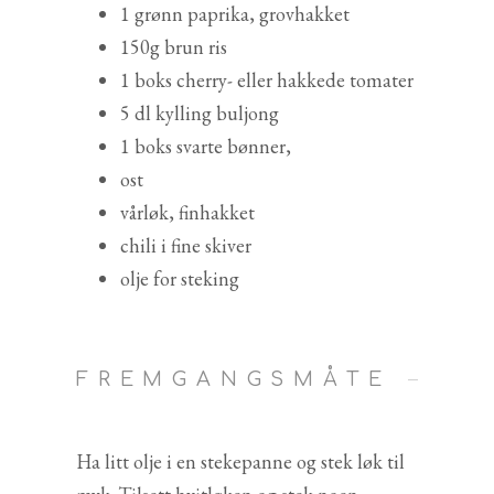
1 grønn paprika, grovhakket
150g brun ris
1 boks cherry- eller hakkede tomater
5 dl kylling buljong
1 boks svarte bønner,
ost
vårløk, finhakket
chili i fine skiver
olje for steking
FREMGANGSMÅTE
Ha litt olje i en stekepanne og stek løk til