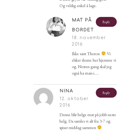
Og veldig enkel å lage.
MAT PÅ
Reply
BORDET
18. november
2016
Ikke sant Therese
Vi
elsker denne her hjemme vi
og. Nesten gang skal jeg
også ha mais i…..
NINA
Reply
12. oktober
2016
Denne blir helge mat på jobb neste
helg. Da samles vi alt fra 3-7 og
spiser middag sammen