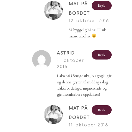
MAT PÅ
Reply
BORDET
12. oktober 2016
Så hyggelig Nina! Husk
masse tilbehør
ASTRID
Reply
11. oktober
2016
Laksepai i forrige uke, bulgogi i går
og denne gryten til middag i dag.
Takk for deilige, inspirerende og
gjennomførbare oppskrifter!
MAT PÅ
Reply
BORDET
11. oktober 2016