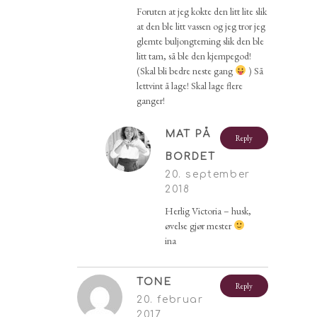
Foruten at jeg kokte den litt lite slik
at den ble litt vassen og jeg tror jeg
glemte buljongterning slik den ble
litt tam, så ble den kjempegod!
(Skal bli bedre neste gang
) Så
lettvint å lage! Skal lage flere
ganger!
MAT PÅ
Reply
BORDET
20. september
2018
Herlig Victoria – husk,
øvelse gjør mester
ina
TONE
Reply
20. februar
2017