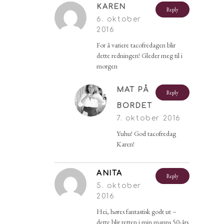
KAREN
Reply
6. oktober
2016
For å variere tacofredagen blir
dette redningen! Gleder meg til i
morgen
MAT PÅ
Reply
BORDET
7. oktober 2016
Yuhu! God tacofredag
Karen!
ANITA
Reply
5. oktober
2016
Hei, høres fantastisk godt ut –
dette blir retten i min manns 50-års