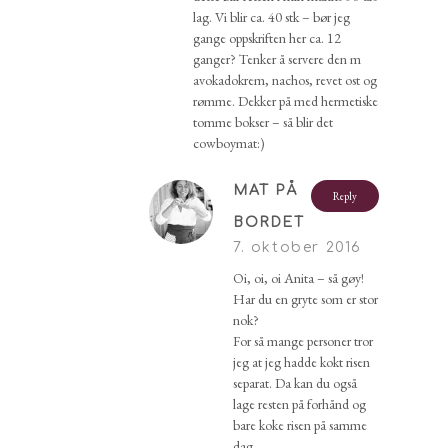
lag. Vi blir ca. 40 stk – bør jeg
gange oppskriften her ca. 12
ganger? Tenker å servere den m
avokadokrem, nachos, revet ost og
rømme. Dekker på med hermetiske
tomme bokser – så blir det
cowboymat:)
MAT PÅ
Reply
BORDET
7. oktober 2016
Oi, oi, oi Anita – så gøy!
Har du en gryte som er stor
nok?
For så mange personer tror
jeg at jeg hadde kokt risen
separat. Da kan du også
lage resten på forhånd og
bare koke risen på samme
dag.