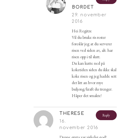
BORDET
29. november
2016
Hei Regitze
Vil du bruke ris rester
foreslår jeg at du serverer
risen ved siden av, alt. har
risen opp i til slutt.
Du kan kutte ned på
koketiden siden du ikke skal
koke risen og jeg hadde sett
det litt an hvor mye
buljong/kraft du trenger.
Håper det smakte!
THERESE
Reply
16.
november 2016
Denne gryta var virkelig god!