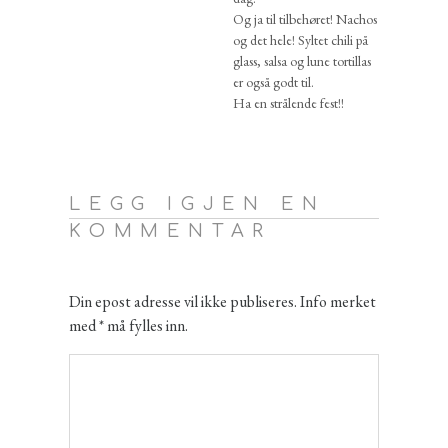
Og ja til tilbehøret! Nachos
og det hele! Syltet chili på
glass, salsa og lune tortillas
er også godt til.
Ha en strålende fest!!
LEGG IGJEN EN
KOMMENTAR
Din epost adresse vil ikke publiseres. Info merket
med * må fylles inn.