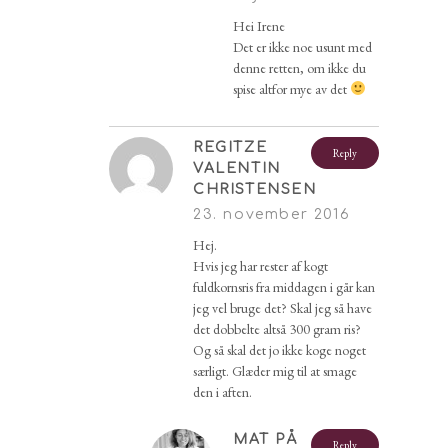
Hei Irene
Det er ikke noe usunt med
denne retten, om ikke du
spise altfor mye av det
REGITZE
Reply
VALENTIN
CHRISTENSEN
23. november 2016
Hej.
Hvis jeg har rester af kogt
fuldkornsris fra middagen i går kan
jeg vel bruge det? Skal jeg så have
det dobbelte altså 300 gram ris?
Og så skal det jo ikke koge noget
særligt. Glæder mig til at smage
den i aften.
MAT PÅ
Reply