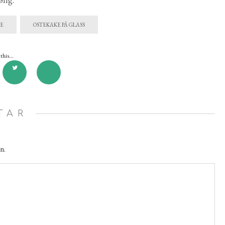
E
OSTEKAKE PÅ GLASS
this...
TAR
n.