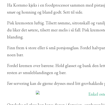
Ha Kornmo kjeks i en foodprocessor sammen med pistasjnøt
smør og honning og bland godt. Sett til side.
Pisk kremosten luftig. Tilsett rømme, sitronskall og vani
du liker det søtere, tilsett mer melis i så fall. Pisk kremos
blanding.
Finn frem 4 store eller 6 små porsjonsglass. Fordel halv
noen bær.
Fordel kremen over bærene. Hold glasset og bank den let
resten av smuleblandingen og bær.
Før servering kan de gjerne drysses med litt grovhakkede p
Ostekake på glass kan lages dagen i forveien, oppbevar kjø