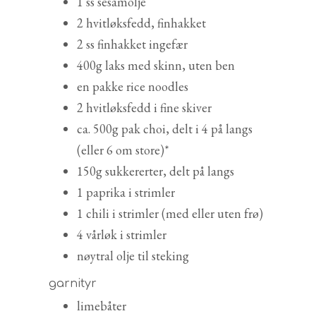
1 ss sesamolje
2 hvitløksfedd, finhakket
2 ss finhakket ingefær
400g laks med skinn, uten ben
en pakke rice noodles
2 hvitløksfedd i fine skiver
ca. 500g pak choi, delt i 4 på langs
(eller 6 om store)*
150g sukkererter, delt på langs
1 paprika i strimler
1 chili i strimler (med eller uten frø)
4 vårløk i strimler
nøytral olje til steking
garnityr
limebåter