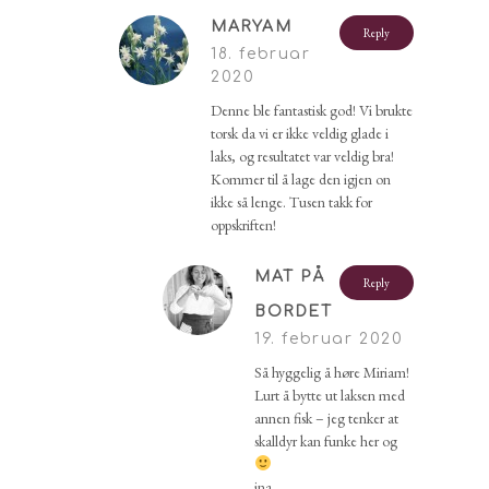
MARYAM
Reply
18. februar
2020
Denne ble fantastisk god! Vi brukte
torsk da vi er ikke veldig glade i
laks, og resultatet var veldig bra!
Kommer til å lage den igjen on
ikke så lenge. Tusen takk for
oppskriften!
MAT PÅ
Reply
BORDET
19. februar 2020
Så hyggelig å høre Miriam!
Lurt å bytte ut laksen med
annen fisk – jeg tenker at
skalldyr kan funke her og
ina