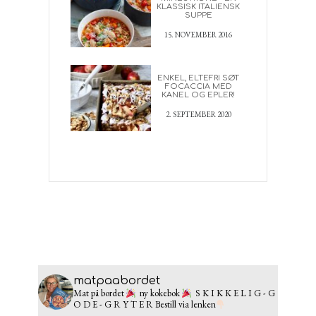
KLASSISK ITALIENSK
SUPPE
15. NOVEMBER 2016
ENKEL, ELTEFRI SØT
FOCACCIA MED
KANEL OG EPLER!
2. SEPTEMBER 2020
matpaabordet
Mat på bordet
ny kokebok
S K I K K E L I G - G
O D E - G R Y T E R
Bestill via lenken