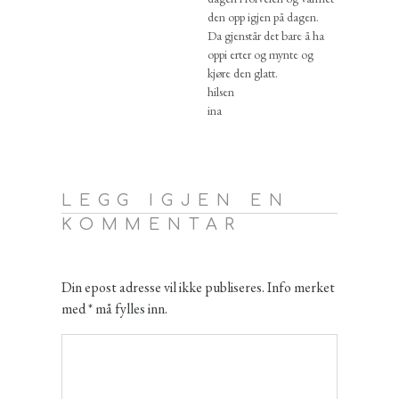
den opp igjen på dagen.
Da gjenstår det bare å ha
oppi erter og mynte og
kjøre den glatt.
hilsen
ina
LEGG IGJEN EN
KOMMENTAR
Din epost adresse vil ikke publiseres. Info merket
med * må fylles inn.