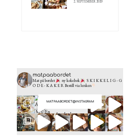
2. SEPTEMBER 2020
matpaabordet
Mat på bordet
ny kokebok
S K I K K E L I G - G
O D E - K A K E R
Bestill via lenken
MATPAABORDET@INSTAGRAM