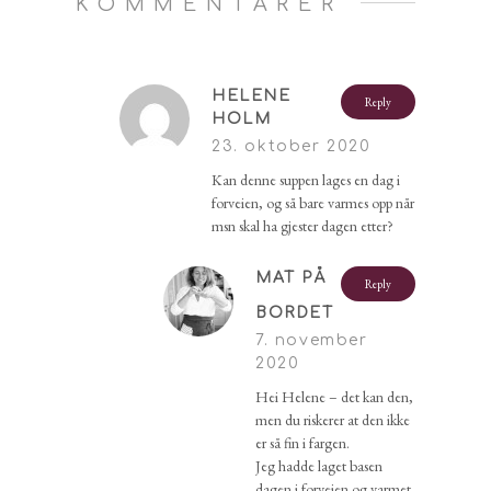
KOMMENTARER
HELENE
Reply
HOLM
23. oktober 2020
Kan denne suppen lages en dag i
forveien, og så bare varmes opp når
msn skal ha gjester dagen etter?
MAT PÅ
Reply
BORDET
7. november
2020
Hei Helene – det kan den,
men du riskerer at den ikke
er så fin i fargen.
Jeg hadde laget basen
dagen i forveien og varmet