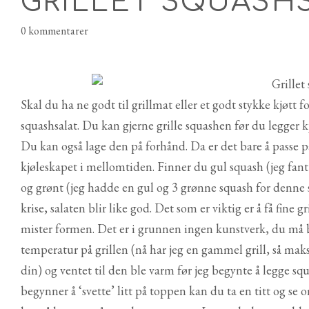
GRILLET SQUASH
0 kommentarer
Skal du ha ne godt til grillmat eller et godt stykke kjøtt f
squashsalat. Du kan gjerne grille squashen før du legger kjø
Du kan også lage den på forhånd. Da er det bare å passe 
kjøleskapet i mellomtiden. Finner du gul squash (jeg fant 
og grønt (jeg hadde en gul og 3 grønne squash for denne 
krise, salaten blir like god. Det som er viktig er å få fi
mister formen. Det er i grunnen ingen kunstverk, du må b
temperatur på grillen (nå har jeg en gammel grill, så mak
din) og ventet til den ble varm før jeg begynte å legge sq
begynner å ‘svette’ litt på toppen kan du ta en titt og se 