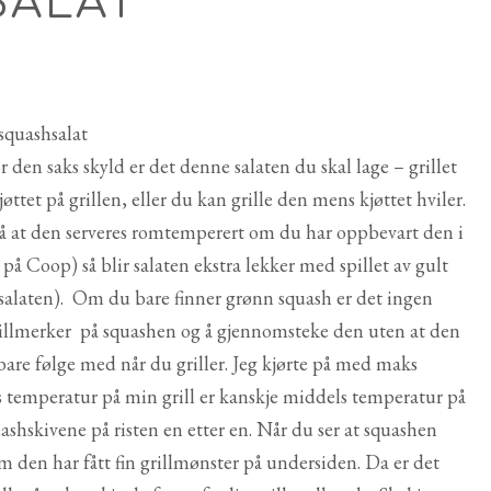
SALAT
or den saks skyld er det denne salaten du skal lage – grillet
ttet på grillen, eller du kan grille den mens kjøttet hviler.
på at den serveres romtemperert om du har oppbevart den i
på Coop) så blir salaten ekstra lekker med spillet av gult
salaten). Om du bare finner grønn squash er det ingen
ne grillmerker på squashen og å gjennomsteke den uten at den
are følge med når du griller. Jeg kjørte på med maks
s temperatur på min grill er kanskje middels temperatur på
uashskivene på risten en etter en. Når du ser at squashen
om den har fått fin grillmønster på undersiden. Da er det