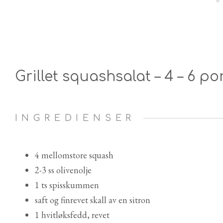
Grillet squashsalat – 4 – 6 po
INGREDIENSER
4 mellomstore squash
2-3 ss olivenolje
1 ts spisskummen
saft og finrevet skall av en sitron
1 hvitløksfedd, revet