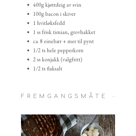
400g kjøttdeig av svin
100g bacon i skiver
1 hvitløksfedd
1 ss frisk timian, grovhakket
ca. 8 einebær + mer til pynt
1/2 ts hele pepperkorn
2 ss konjakk (valgfritt)
1/2 ts flaksalt
FREMGANGSMÅTE