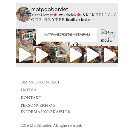
matpaabordet
Mat på bordet
ny kokebok
S K I K K E L I G - G
O D E - G R Y T E R
Bestill via lenken
MATPAABORDET@INSTAGRAM
OM MEG/KONTAKT
I MEDIA
KONTAKT
PERSONVERN OG
INFORMASJONSKAPSLER
2016 MatPaBordet. All rights reserved.