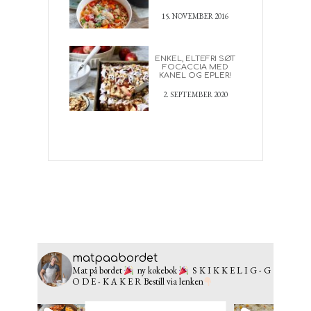
15. NOVEMBER 2016
ENKEL, ELTEFRI SØT
FOCACCIA MED
KANEL OG EPLER!
2. SEPTEMBER 2020
matpaabordet
Mat på bordet
ny kokebok
S K I K K E L I G - G
O D E - K A K E R
Bestill via lenken