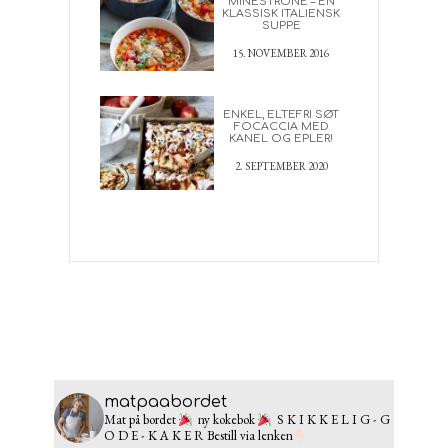
MINESTRONE – EN
KLASSISK ITALIENSK
SUPPE
15. NOVEMBER 2016
ENKEL, ELTEFRI SØT
FOCACCIA MED
KANEL OG EPLER!
2. SEPTEMBER 2020
matpaabordet
Mat på bordet
ny kokebok
S K I K K E L I G - G
O D E - K A K E R
Bestill via lenken