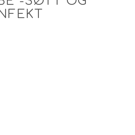
BE -SØTT OG
NFEKT