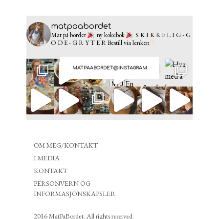
matpaabordet
Mat på bordet
ny kokebok
S K I K K E L I G - G
O D E - G R Y T E R
Bestill via lenken
MATPAABORDET@INSTAGRAM
OM MEG/KONTAKT
I MEDIA
KONTAKT
PERSONVERN OG
INFORMASJONSKAPSLER
2016 MatPaBordet. All rights reserved.