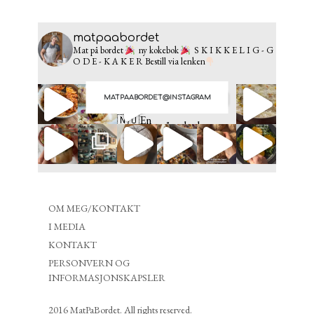
matpaabordet
Mat på bordet
ny kokebok
S K I K K E L I G - G
O D E - K A K E R
Bestill via lenken
MATPAABORDET@INSTAGRAM
OM MEG/KONTAKT
I MEDIA
KONTAKT
PERSONVERN OG
INFORMASJONSKAPSLER
2016 MatPaBordet. All rights reserved.