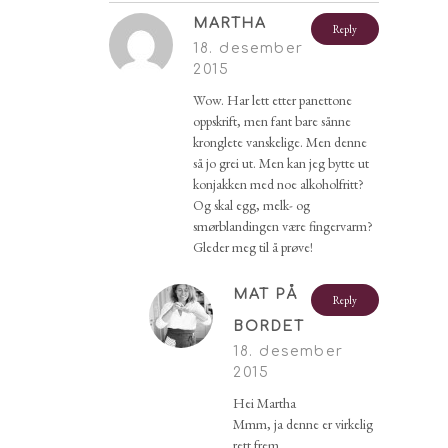
MARTHA
Reply
18. desember
2015
Wow. Har lett etter panettone
oppskrift, men fant bare sånne
kronglete vanskelige. Men denne
så jo grei ut. Men kan jeg bytte ut
konjakken med noe alkoholfritt?
Og skal egg, melk- og
smørblandingen være fingervarm?
Gleder meg til å prøve!
MAT PÅ
Reply
BORDET
18. desember
2015
Hei Martha
Mmm, ja denne er virkelig
rett frem.