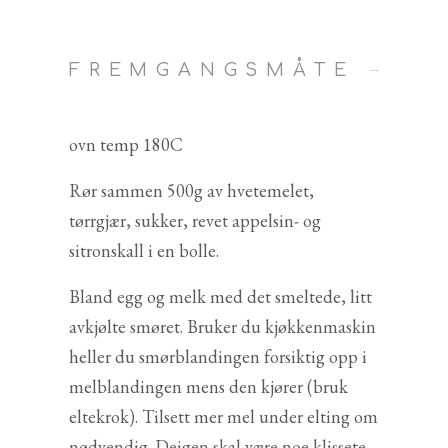
FREMGANGSMÅTE
ovn temp 180C
Rør sammen 500g av hvetemelet,
tørrgjær, sukker, revet appelsin- og
sitronskall i en bolle.
Bland egg og melk med det smeltede, litt
avkjølte smøret. Bruker du kjøkkenmaskin
heller du smørblandingen forsiktig opp i
melblandingen mens den kjører (bruk
eltekrok). Tilsett mer mel under elting om
nødvendig. Deigen skal være noe klissete