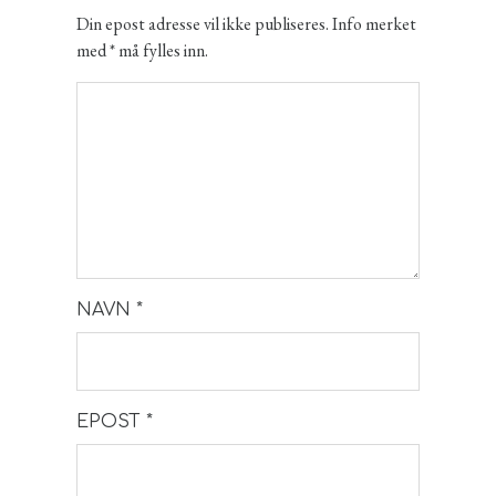
Din epost adresse vil ikke publiseres. Info merket
med * må fylles inn.
NAVN
*
EPOST
*