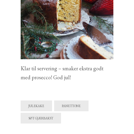
Klar til servering – smaker ekstra godt
med prosecco! God jul!
JULEKAKE
PANETTONE
SØT GJÆRBAKST