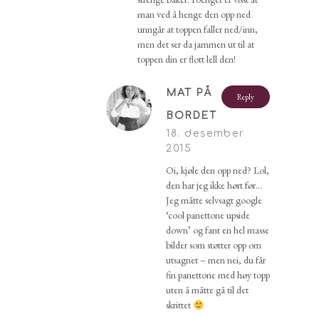
man ved å henge den opp ned
unngår at toppen faller ned/inn,
men det ser da jammen ut til at
toppen din er flott lell den!
MAT PÅ
Reply
BORDET
18. desember
2015
Oi, kjøle den opp ned? Lol,
den har jeg ikke hørt før…
Jeg måtte selvsagt google
‘cool panettone upside
down’ og fant en hel masse
bilder som støtter opp om
utsagnet – men nei, du får
fin panettone med høy topp
uten å måtte gå til det
skrittet