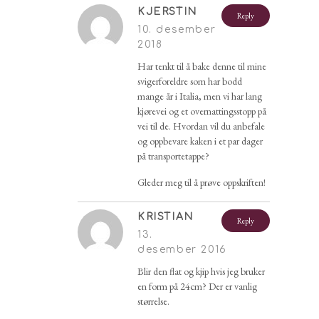
KJERSTIN
Reply
10. desember
2018
Har tenkt til å bake denne til mine
svigerforeldre som har bodd
mange år i Italia, men vi har lang
kjørevei og et overnattingsstopp på
vei til de. Hvordan vil du anbefale
og oppbevare kaken i et par dager
på transportetappe?
Gleder meg til å prøve oppskriften!
KRISTIAN
Reply
13.
desember 2016
Blir den flat og kjip hvis jeg bruker
en form på 24cm? Der er vanlig
størrelse.