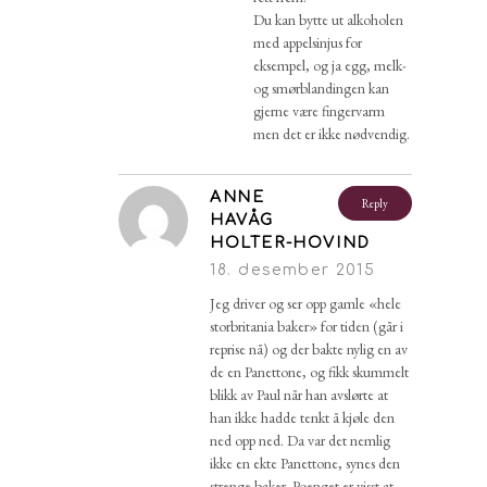
Du kan bytte ut alkoholen
med appelsinjus for
eksempel, og ja egg, melk-
og smørblandingen kan
gjerne være fingervarm
men det er ikke nødvendig.
ANNE
Reply
HAVÅG
HOLTER-HOVIND
18. desember 2015
Jeg driver og ser opp gamle «hele
storbritania baker» for tiden (går i
reprise nå) og der bakte nylig en av
de en Panettone, og fikk skummelt
blikk av Paul når han avslørte at
han ikke hadde tenkt å kjøle den
ned opp ned. Da var det nemlig
ikke en ekte Panettone, synes den
strenge baker. Poenget er visst at