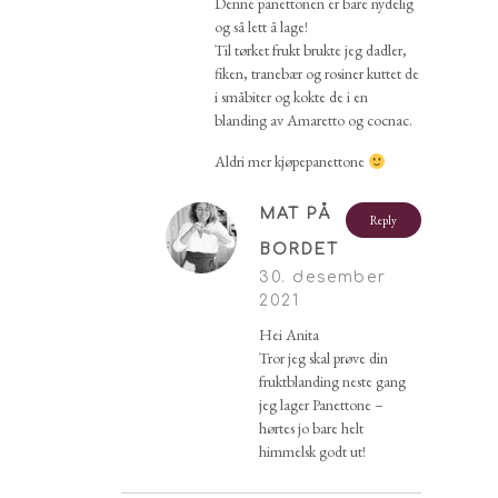
Denne panettonen er bare nydelig
og så lett å lage!
Til tørket frukt brukte jeg dadler,
fiken, tranebær og rosiner kuttet de
i småbiter og kokte de i en
blanding av Amaretto og cocnac.
Aldri mer kjøpepanettone
MAT PÅ
Reply
BORDET
30. desember
2021
Hei Anita
Tror jeg skal prøve din
fruktblanding neste gang
jeg lager Panettone –
hørtes jo bare helt
himmelsk godt ut!