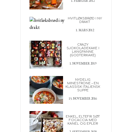
1. FEBRUAR 2012
HVITLØKSBRØD I NY
DRAKT
1. MARS 2012
CRAZY
SJOKOLADEKAKE I
LANGPANNE
(GODTERIKAKE)
1. NOVEMBER 2019
NYDELIG
MINESTRONE – EN
KLASSISK ITALIENSK
SUPPE
15. NOVEMBER 2016
ENKEL, ELTEFRI SØT
FOCACCIA MED
KANEL OG EPLER!
2. SEPTEMBER 2020