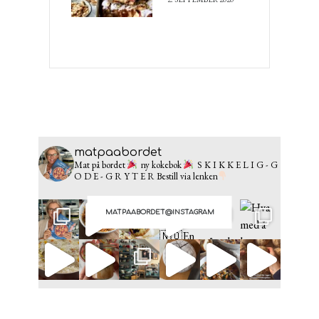
matpaabordet
Mat på bordet
ny kokebok
S K I K K E L I G - G
O D E - G R Y T E R
Bestill via lenken
MATPAABORDET@INSTAGRAM