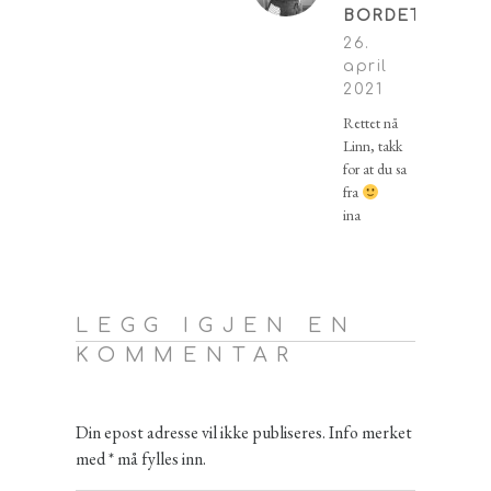
BORDET
26.
april
2021
Rettet nå
Linn, takk
for at du sa
fra
ina
LEGG IGJEN EN
KOMMENTAR
Din epost adresse vil ikke publiseres. Info merket
med * må fylles inn.