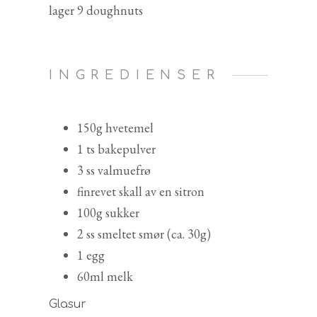
lager 9 doughnuts
INGREDIENSER
150g hvetemel
1 ts bakepulver
3 ss valmuefrø
finrevet skall av en sitron
100g sukker
2 ss smeltet smør (ca. 30g)
1 egg
60ml melk
Glasur