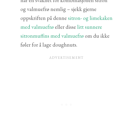
har en svakhet for kombinasjonen sitron
og valmuefrø nemlig – sjekk gjerne
oppskriften på denne
sitron- og limekaken
med valmuefrø
eller disse
litt sunnere
sitronmuffins med valmuefrø
om du ikke
føler for å lage doughnuts.