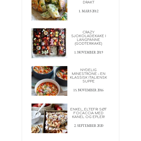
DRAKT
1. MARS 2012
CRAZY
SJOKOLADEKAKE I
LANGPANNE
(GODTERIKAKE)
1. NOVEMBER 2019
NYDELIG
MINESTRONE – EN
KLASSISK ITALIENSK
SUPPE
15. NOVEMBER 2016
ENKEL, ELTEFRI SØT
FOCACCIA MED
KANEL OG EPLER!
2. SEPTEMBER 2020