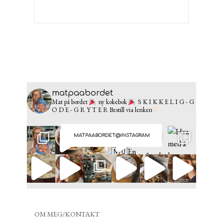
matpaabordet
Mat på bordet
ny kokebok
S K I K K E L I G - G
O D E - G R Y T E R
Bestill via lenken
MATPAABORDET@INSTAGRAM
OM MEG/KONTAKT