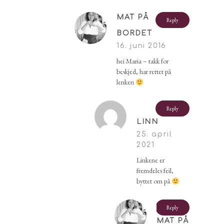
MAT PÅ
Reply
BORDET
16. juni 2016
hei Maria – takk for
beskjed, har rettet på
lenken
Reply
LINN
25. april
2021
Linkene er
fremdeles feil,
byttet om på
Reply
MAT PÅ