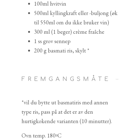
100ml hvitvin
500ml kyllingkraft eller -buljong (øk
til 550ml om du ikke bruker vin)
300 ml (1 beger) crème fraîche
1 ss grov sennep
200 g basmati ris, skylt *
FREMGANGSMÅTE
*vil du bytte ut basmatiris med annen
type ris, pass på at det er av den
hurtigkokende varianten (10 minutter).
Ovn temp. 180ºC