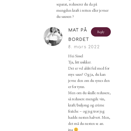
separat, reduserer du da på
mengden kraft i retten eller jevner
du sausen ?
MAT PÅ
Reply
BORDET
8. mars 2022
Hei Sissel
Tja, litt usikker.
Det er vel aldri feil med for
mye saus? Og ja, du kan
jevne den om du synes den
er for tynn.
Men om du skulle redusere,
så redusere mengde vin,
kraft/buljong og crème
fraîche – og jeg tror jeg
hadde nesten halvert. Men,
det må du nesten se an.
ina