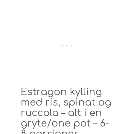
Estragon kylling
med ris, spinat og
ruccola – alt i en
gryte/one pot – 6-
8 porsjoner