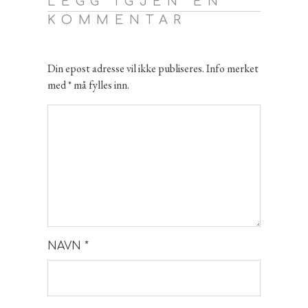
LEGG IGJEN EN
KOMMENTAR
Din epost adresse vil ikke publiseres. Info merket
med * må fylles inn.
NAVN
*