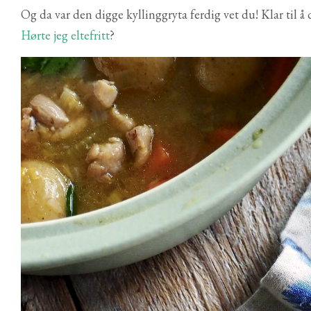
Og da var den digge kyllinggryta ferdig vet du! Klar til å
Hørte jeg eltefritt
?