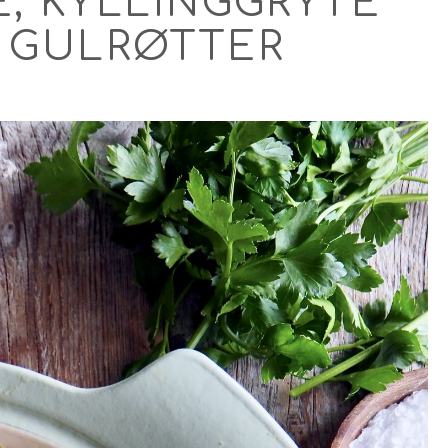
E, KYLLINGGRYTE
 GULRØTTER