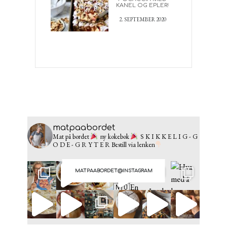
KANEL OG EPLER!
2. SEPTEMBER 2020
matpaabordet
Mat på bordet
ny kokebok
S K I K K E L I G - G
O D E - G R Y T E R
Bestill via lenken
MATPAABORDET@INSTAGRAM