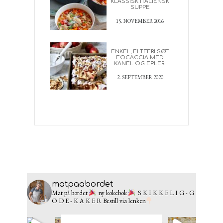
KLASSISK ITALIENSK
SUPPE
15. NOVEMBER 2016
ENKEL, ELTEFRI SØT
FOCACCIA MED
KANEL OG EPLER!
2. SEPTEMBER 2020
matpaabordet
Mat på bordet
ny kokebok
S K I K K E L I G - G
O D E - K A K E R
Bestill via lenken