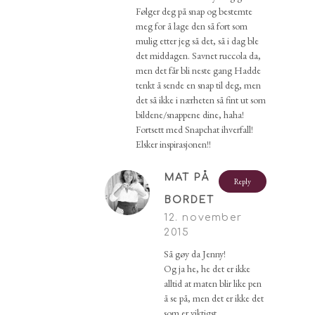
Følger deg på snap og bestemte
meg for å lage den så fort som
mulig etter jeg så det, så i dag ble
det middagen. Savnet ruccola da,
men det får bli neste gang Hadde
tenkt å sende en snap til deg, men
det så ikke i nærheten så fint ut som
bildene/snappene dine, haha!
Fortsett med Snapchat ihverfall!
Elsker inspirasjonen!!
MAT PÅ
Reply
BORDET
12. november
2015
Så gøy da Jenny!
Og ja he, he det er ikke
alltid at maten blir like pen
å se på, men det er ikke det
som er viktigst.