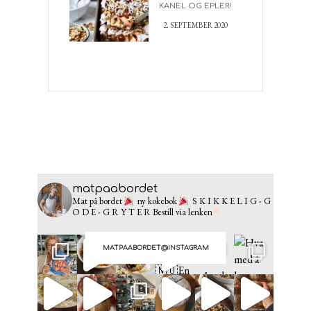
KANEL OG EPLER!
2. SEPTEMBER 2020
matpaabordet
Mat på bordet
ny kokebok
S K I K K E L I G - G
O D E - G R Y T E R
Bestill via lenken
MATPAABORDET@INSTAGRAM