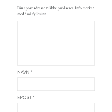
Din epost adresse vil ikke publiseres. Info merket
med * må fylles inn.
NAVN
*
EPOST
*