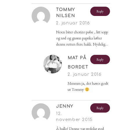
TOMMY
Reply
NILSEN
2. januar 2016
Noen biter chorizo pølse , litt sopp
og rød og grønn paprika løfter
denne retten flere hakk. Nydelig…
MAT PÅ
Reply
BORDET
2. januar 2016
Mmmm ja, det høres godt
ut Tommy
JENNY
Reply
12.
november 2015
Å hallo! Denne var nydelig god