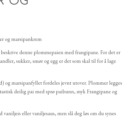
R OG
beskrive denne plommepaien med frangipane. For det er
ler, sukker, smør og egg er det som skal til for å lage
d) og marsipanfyllet fordeles jevnt utover. Plommer legges
antastisk deilig pai med sprø paibunn, myk Frangipane og
d vaniljeis eller vaniljesaus, men slå deg løs om du synes