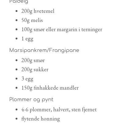
Paideig
200g hvetemel
50g melis
100g smør eller margarin i terninger
1 egg
Marsipankrem/Frangipane
200g smør
200g sukker
3 egg
150g finhakkede mandler
Plommer og pynt
4-6 plommer, halvert, sten fjernet
flytende honning