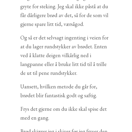
gryte for steking. Jeg skal ikke påstå at du
får dårligere brød av det, så for de som vil
gjerne spare litt tid, værsågod.
Og så er det selvsagt ingenting i veien for
at du lager rundstykker av brødet. Enten
ved å klatte deigen vilkårlig ned i
langpanne eller å bruke litt tid til å trille
de ut til pene rundstykker.
Uansett, hvilken metode du går for,
brødet blir fantastisk godt og saftig.
Frys det gjerne om du ikke skal spise det
med en gang.
Brød skjærer jeg i skiver før jeg fryser den,