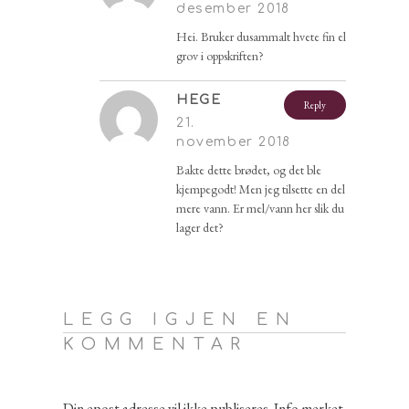
desember 2018
Hei. Bruker dusammalt hvete fin el
grov i oppskriften?
HEGE
Reply
21.
november 2018
Bakte dette brødet, og det ble
kjempegodt! Men jeg tilsette en del
mere vann. Er mel/vann her slik du
lager det?
LEGG IGJEN EN
KOMMENTAR
Din epost adresse vil ikke publiseres. Info merket