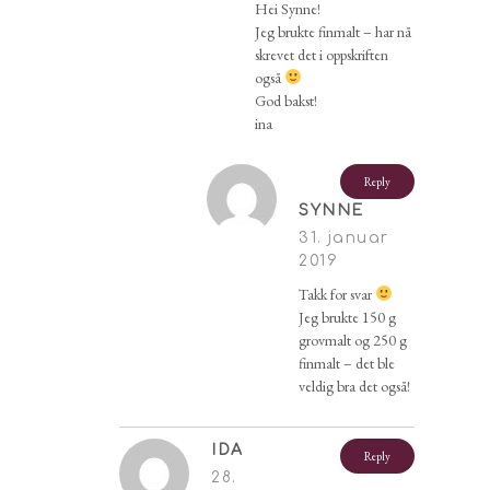
Hei Synne!
Jeg brukte finmalt – har nå
skrevet det i oppskriften
også
God bakst!
ina
Reply
SYNNE
31. januar
2019
Takk for svar
Jeg brukte 150 g
grovmalt og 250 g
finmalt – det ble
veldig bra det også!
IDA
Reply
28.