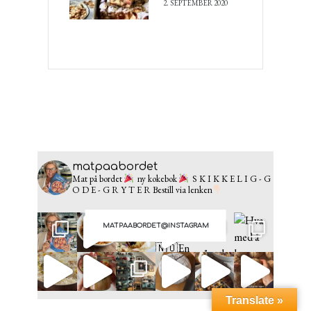
2. SEPTEMBER 2020
matpaabordet
Mat på bordet
ny kokebok
S K I K K E L I G - G
O D E - G R Y T E R
Bestill via lenken
MATPAABORDET@INSTAGRAM
Translate »