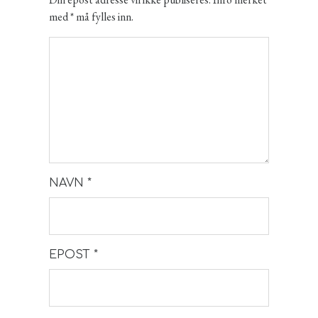
med * må fylles inn.
NAVN
*
EPOST
*