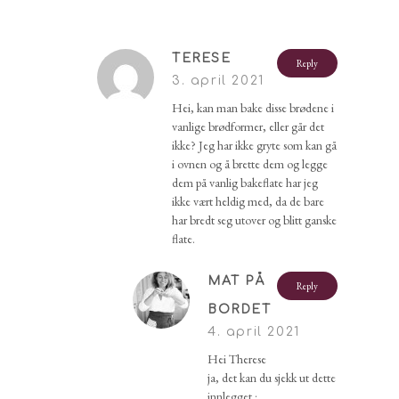
TERESE
Reply
3. april 2021
Hei, kan man bake disse brødene i
vanlige brødformer, eller går det
ikke? Jeg har ikke gryte som kan gå
i ovnen og å brette dem og legge
dem på vanlig bakeflate har jeg
ikke vært heldig med, da de bare
har bredt seg utover og blitt ganske
flate.
MAT PÅ
Reply
BORDET
4. april 2021
Hei Therese
ja, det kan du sjekk ut dette
innlegget :