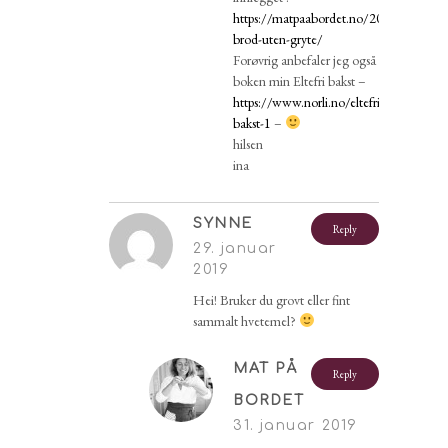
https://matpaabordet.no/2011/11/21/elt
brod-uten-gryte/
Forøvrig anbefaler jeg også
boken min Eltefri bakst –
https://www.norli.no/eltefri-
bakst-1
–
hilsen
ina
SYNNE
Reply
29. januar
2019
Hei! Bruker du grovt eller fint
sammalt hvetemel?
MAT PÅ
Reply
BORDET
31. januar 2019