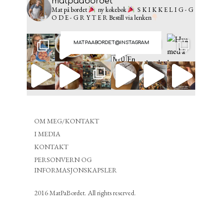
matpaabordet
Mat på bordet
ny kokebok
S K I K K E L I G - G
O D E - G R Y T E R
Bestill via lenken
MATPAABORDET@INSTAGRAM
OM MEG/KONTAKT
I MEDIA
KONTAKT
PERSONVERN OG
INFORMASJONSKAPSLER
2016 MatPaBordet. All rights reserved.