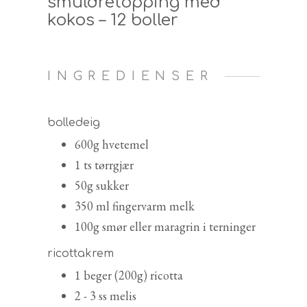
smuldretopping med
kokos – 12 boller
INGREDIENSER
bolledeig
600g hvetemel
1 ts tørrgjær
50g sukker
350 ml fingervarm melk
100g smør eller maragrin i terninger
ricottakrem
1 beger (200g) ricotta
2 - 3 ss melis