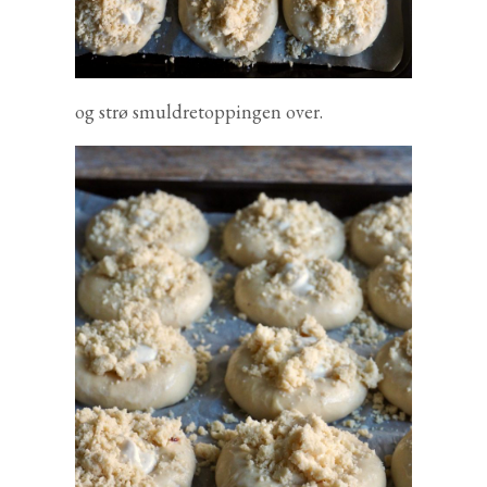
og strø smuldretoppingen over.