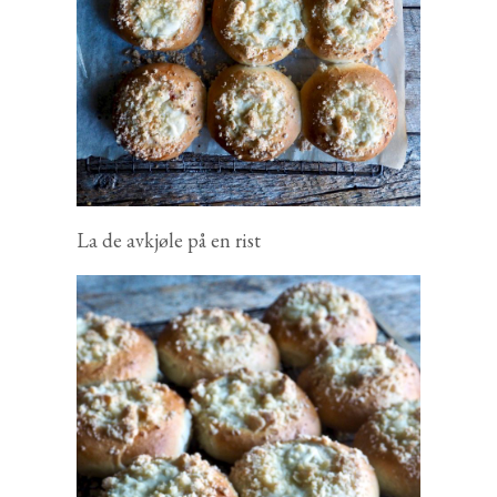
La de avkjøle på en rist