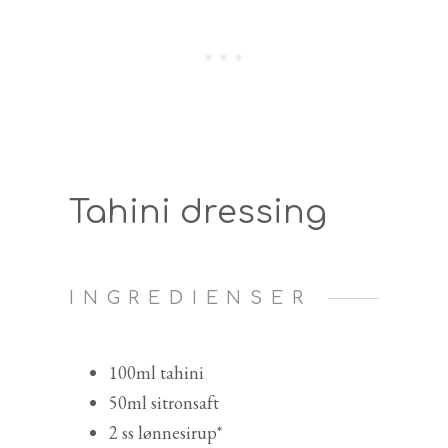
Tahini dressing
INGREDIENSER
100ml tahini
50ml sitronsaft
2 ss lønnesirup*