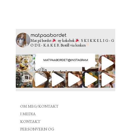
matpaabordet
Mat på bordet
ny kokebok
S K I K K E L I G - G
O D E - K A K E R
Bestill via lenken
MATPAABORDET@INSTAGRAM
OM MEG/KONTAKT
I MEDIA
KONTAKT
PERSONVERN OG