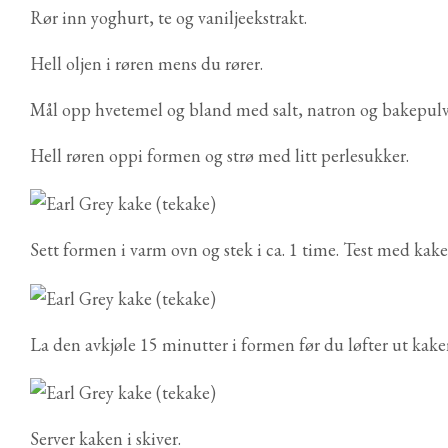
Rør inn yoghurt, te og vaniljeekstrakt.
Hell oljen i røren mens du rører.
Mål opp hvetemel og bland med salt, natron og bakepulver
Hell røren oppi formen og strø med litt perlesukker.
Sett formen i varm ovn og stek i ca. 1 time. Test med kak
La den avkjøle 15 minutter i formen før du løfter ut kaken 
Server kaken i skiver.