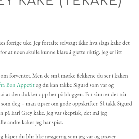
EY KAKE (TEKAKE)
es forrige uke. Jeg fortalte selvsagt ikke hva slags kake det
or at noen skulle kunne klare å gjette riktig. Jeg er litt
om forventet. Men de små mørke flekkene du ser i kaken
fra Bon Appetit
og du kan takke Sigurd som var og
ai at den dukker opp her på bloggen. For sånn er det når
 som deg – man tipser om gode oppskrifter. Så takk Sigurd
n på Earl Grey kake. Jeg var skeptisk, det må jeg
le andre kaker jeg har spist.
 håper du blir like nysgjerrig som jeg var og prøver