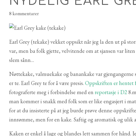
NYDELIG EARL GR
8 kommentarer
Earl Grey (tekake) vekket oppsikt når jeg la den ut på stori
var, men ba folk gjette, velvitende om at sjansen var liten f
slem sånn…
Nøttekake, valmuekake og banankake var gjengangerne s
er te. Earl Grey te for å være presis.
Oppskriften er hentet 
fotograferte meg i forbindelse med en
reportasje i D2
8.m
man kommer i snakk med folk som er like engasjert i mat
for at du insisterte på at jeg burde prøve denne oppskrifte
innrømme, men for en kake. Saftig og aromatisk og ulik al
Kaken er enkel å lage og blandes lett sammen for hånd. Jeg