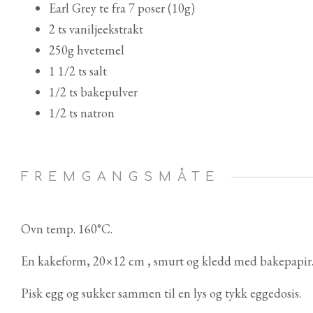
Earl Grey te fra 7 poser (10g)
2 ts vaniljeekstrakt
250g hvetemel
1 1/2 ts salt
1/2 ts bakepulver
1/2 ts natron
FREMGANGSMÅTE
Ovn temp. 160°C.
En kakeform, 20×12 cm , smurt og kledd med bakepapir
Pisk egg og sukker sammen til en lys og tykk eggedosis.