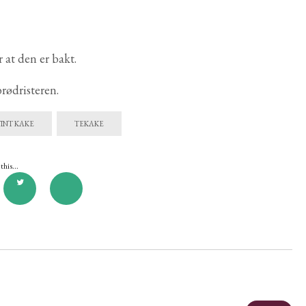
 at den er bakt.
rødristeren.
INT KAKE
TEKAKE
this...