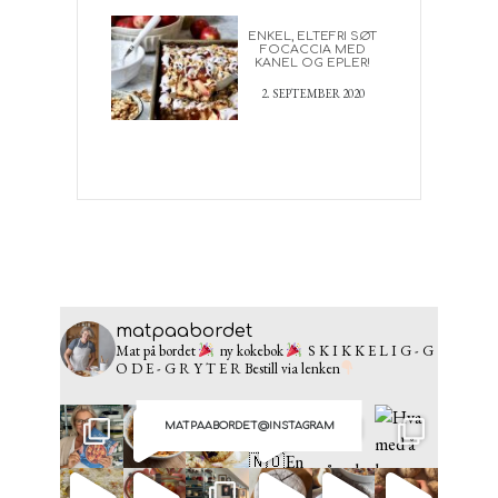
ENKEL, ELTEFRI SØT
FOCACCIA MED
KANEL OG EPLER!
2. SEPTEMBER 2020
matpaabordet
Mat på bordet
ny kokebok
S K I K K E L I G - G
O D E - G R Y T E R
Bestill via lenken
MATPAABORDET@INSTAGRAM