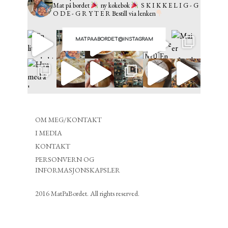
Mat på bordet
ny kokebok
S K I K K E L I G - G
O D E - G R Y T E R
Bestill via lenken
MATPAABORDET@INSTAGRAM
OM MEG/KONTAKT
I MEDIA
KONTAKT
PERSONVERN OG
INFORMASJONSKAPSLER
2016 MatPaBordet. All rights reserved.