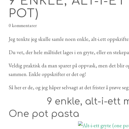
9 ENKLE, ALT-I-E
POT)
0 kommentarer
Jeg tenkte jeg skulle samle noen enkle, alt-i.ett oppskrifte
Du vet, der hele måltidet lages i en gryte, eller en stekepa
Veldig praktisk da man sparer på oppvask, men det blir også
sammen. Enkle oppskrifter er det og!
Så her er de, og jeg håper selvsagt at det frister å prøve se
9 enkle, alt-i-et
One pot pasta