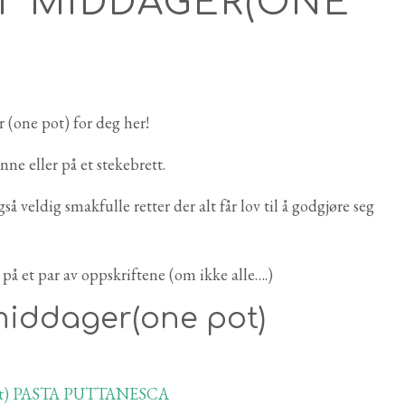
TT MIDDAGER(ONE
r (one pot) for deg her!
nne eller på et stekebrett.
 veldig smakfulle retter der alt får lov til å godgjøre seg
g på et par av oppskriftene (om ikke alle….)
t middager(one pot)