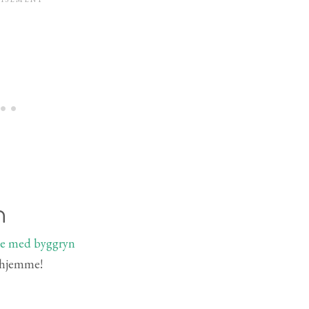
n
r hjemme!