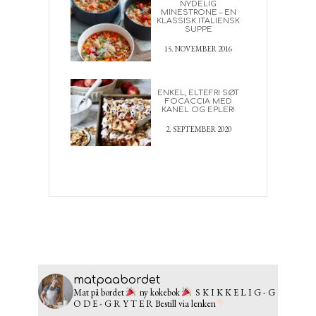
NYDELIG
MINESTRONE – EN
KLASSISK ITALIENSK
SUPPE
15. NOVEMBER 2016
ENKEL, ELTEFRI SØT
FOCACCIA MED
KANEL OG EPLER!
2. SEPTEMBER 2020
matpaabordet
Mat på bordet
ny kokebok
S K I K K E L I G - G
O D E - G R Y T E R
Bestill via lenken