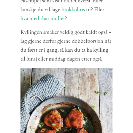
eksempel som vist i bildet øverst. Eller
kanskje du vil lage
brokkoliris
til? Eller
hva med thai-nudler
?
Kyllingen smaker veldig godt kaldt også –
lag gjerne derfor gjerne dobbelporsjon når
du først er i gang, så kan du ta ha kylling
til lunsj eller middag dagen etter også.