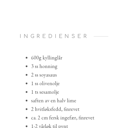
INGREDIENSER
600g kyllinglår
3 ss honning
2 ss soyasaus
1 ss olivenolje
1 ts sesamolje
saften av en halv lime
2 hvitløksfedd, finrevet
ca. 2 cm fersk ingefær, finrevet
1-2 vårløk til pynt