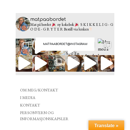
matpaabordet
Mat på bordet
ny kokebok
S K I K K E L I G - G
O D E - G R Y T E R
Bestill via lenken
MATPAABORDET@INSTAGRAM
OM MEG/KONTAKT
I MEDIA
KONTAKT
PERSONVERN OG
INFORMASJONSKAPSLER
Translate »