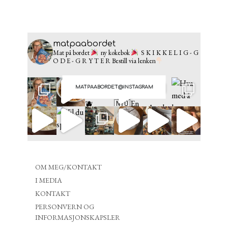
matpaabordet
Mat på bordet
ny kokebok
S K I K K E L I G - G
O D E - G R Y T E R
Bestill via lenken
MATPAABORDET@INSTAGRAM
OM MEG/KONTAKT
I MEDIA
KONTAKT
PERSONVERN OG
INFORMASJONSKAPSLER