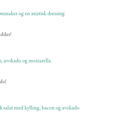
adder!
do!