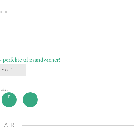
PPSKRIFTER
this...
TAR