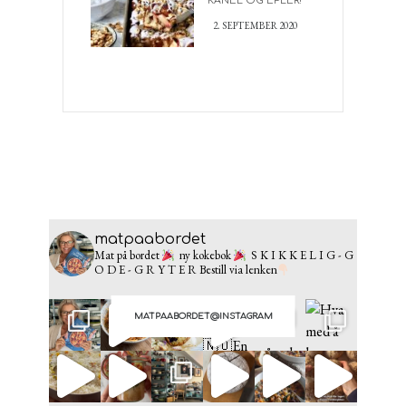
KANEL OG EPLER!
2. SEPTEMBER 2020
matpaabordet
Mat på bordet
ny kokebok
S K I K K E L I G - G
O D E - G R Y T E R
Bestill via lenken
MATPAABORDET@INSTAGRAM