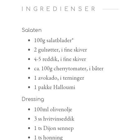
INGREDIENSER
Salaten
100g salatblader*
2 gulrøtter, i fine skiver
4-5 reddik, i fine skiver
ca. 100g cherrytomater, i båter
1 avokado, i terninger
1 pakke Halloumi
Dressing
100ml olivenolje
3 ss hvitvinseddik
1 ts Dijon sennep
1 ts honning