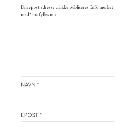
Din epost adresse vil ikke publiseres. Info merket
med * må fylles inn.
NAVN
*
EPOST
*