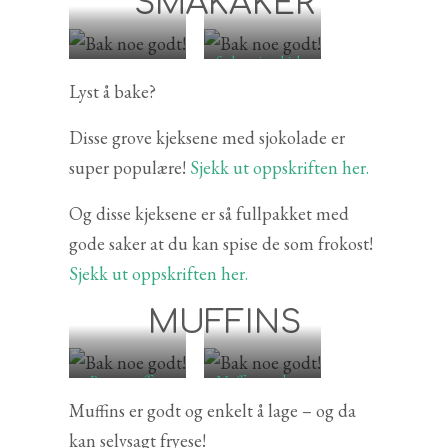
SMÅKAKER
grove
frokost i en kjeks
sjokoladekjeks
Lyst å bake?
Disse grove kjeksene med sjokolade er
super populære!
Sjekk ut oppskriften her.
Og disse kjeksene er så fullpakket med
gode saker at du kan spise de som frokost!
Sjekk ut oppskriften her.
MUFFINS
Bananmuffins
Muffins med ost,
skinke og spinat
Muffins er godt og enkelt å lage – og da
kan selvsagt fryese!