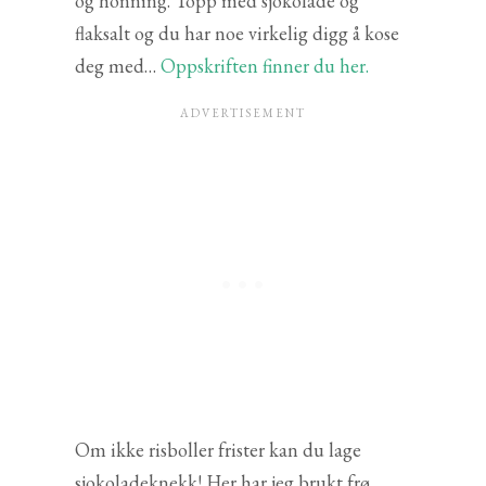
og honning. Topp med sjokolade og
flaksalt og du har noe virkelig digg å kose
deg med…
Oppskriften finner du her.
Om ikke risboller frister kan du lage
sjokoladeknekk! Her har jeg brukt frø,