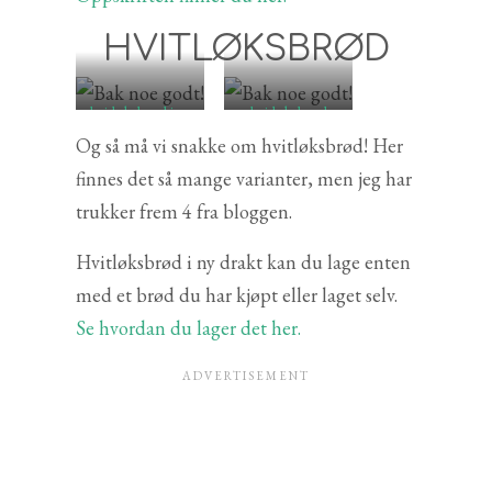
HVITLØKSBRØD
hvitløksbrød i ny
hvitløksbrød
drakt
Og så må vi snakke om hvitløksbrød! Her
finnes det så mange varianter, men jeg har
trukker frem 4 fra bloggen.
Hvitløksbrød i ny drakt kan du lage enten
med et brød du har kjøpt eller laget selv.
Se hvordan du lager det her.