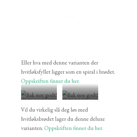
Eller hva med denne varianten der
hvitløksfyllet ligger som en spiral i brødet.
Oppskriften finner du her.
hvitløksbrød –
hvitløksbrød i 2
deluxe utgaven
varianter
Vil du virkelig slå deg løs med
hvitløksbrødet lager du denne deluxe
varianten.
Oppskriften finner du her.