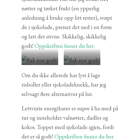
nøtter og tørket frukt (en ypperlig
anledning å bruke opp litt rester), svøpt
de i sjokolade, presset det ned i en form
og latt det stivne. Skikkelig, skikkelig
godt!
Oppskriften finner du her.
lettvinte
energikuler med
energibarer
kokos og
Om du ikke allerede har lyst å lage
sjokolade
risboller eller sjokoladeknekk, har jeg
selvsagt flere alternativer på lur.
Lettvinte energibarer er supre å ha med på
tur og inneholder valnøtter, dadler og
kokos. Toppet med sjokolade igjen, fordi
det er så godt!
Oppskriften finner du her.