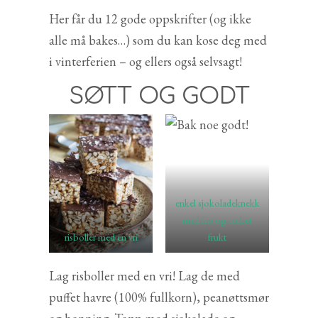
Her får du 12 gode oppskrifter (og ikke
alle må bakes…) som du kan kose deg med
i vinterferien – og ellers også selvsagt!
SØTT OG GODT
enkel sjokoladeknekk
med frø og tørket
risboller med en vri
frukt
Lag risboller med en vri! Lag de med
puffet havre (100% fullkorn), peanøttsmør