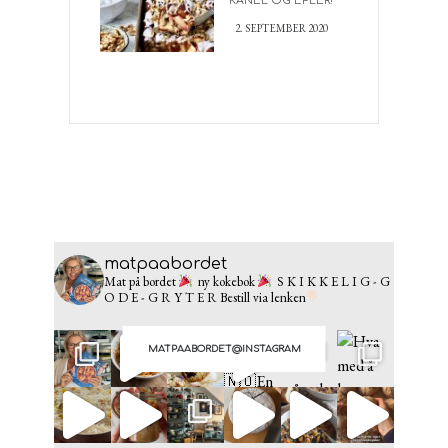
KANEL OG EPLER!
2. SEPTEMBER 2020
matpaabordet
Mat på bordet
ny kokebok
S K I K K E L I G - G
O D E - G R Y T E R
Bestill via lenken
MATPAABORDET@INSTAGRAM