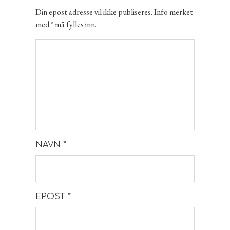
Din epost adresse vil ikke publiseres. Info merket
med * må fylles inn.
NAVN
*
EPOST
*